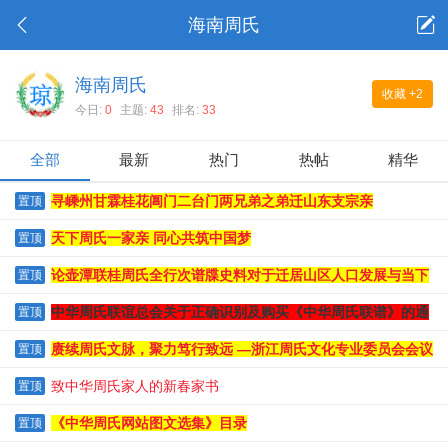
海南周氏
海南周氏
收藏
+2
今日:
0
主题:
43
排名:
33
全部
最新
热门
热帖
精华
寻嵊州甘霖桂花阊门二台门两兄弟之弟迁山东支宗亲
置顶
天下周氏一家亲 同心共筑中国梦
置顶
论壶潭联桂周氏全行次谱牒史料对于迁居山区人口发展与当下
置顶
人口下滑危机的独特文史价值
中华周氏联谊总会关于正确识别及购买《中华周氏联谱》的通
置顶
知
赓续周氏文脉，聚力笃行致远 —浙江周氏文化专业委员会会议
置顶
纪实
致中华周氏家人的新春家书
置顶
《中华周氏网站图文选集》目录
置顶