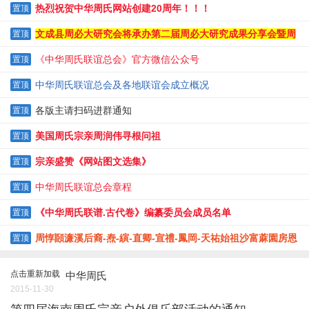
热烈祝贺中华周氏网站创建20周年！！！
置顶
文成县周必大研究会将承办第二届周必大研究成果分享会暨周
置顶
必大逝辰820周年纪念大会
《中华周氏联谊总会》官方微信公众号
置顶
中华周氏联谊总会及各地联谊会成立概况
置顶
各版主请扫码进群通知
置顶
美国周氏宗亲周润伟寻根问祖
置顶
宗亲盛赞《网站图文选集》
置顶
中华周氏联谊总会章程
置顶
《中华周氏联谱.古代卷》编纂委员会成员名单
置顶
周惇頥濂溪后裔-焘-縯-直卿-宣禮-鳳岡-天祐始祖沙富蔴園房恩
置顶
榮堂
点击重新加载
中华周氏
2015-11-30