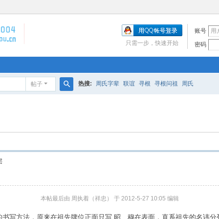
账号
只需一步，快速开始
密码
热搜:
周氏字辈
联谊
寻根
寻根问祖
周氏
帖子
搜
索
层
本帖最后由 周执着（祥忠） 于 2012-5-27 10:05 编辑
书写方法，原来在祖先牌位正面只写 昭、穆在表面，直系祖先的名讳分