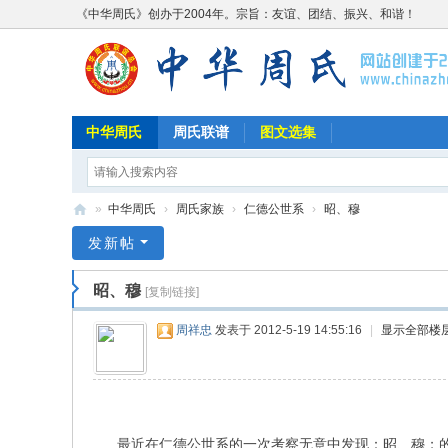
《中华周氏》创办于2004年。宗旨：友谊、团结、振兴、和谐！
中华周氏
周氏联谱
图文选集
»
中华周氏
›
周氏家族
›
仁德公世系
›
昭、穆
《
发新帖
中
昭、穆
[复制链接]
华
周
周祥忠
发表于 2012-5-19 14:55:16
|
显示全部楼
氏
》
w
w
最近在仁德公世系的一次考察无意中发现：昭、穆；的