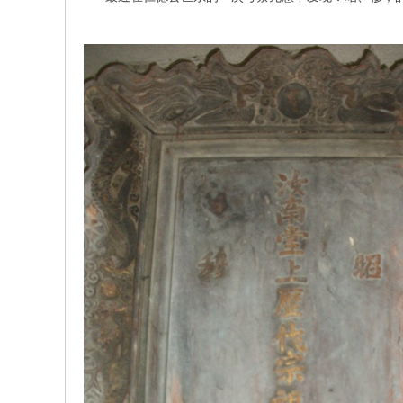
w.
ch
in
az
ho
u.
cn
宗
旨
：
友
谊
、
团
结