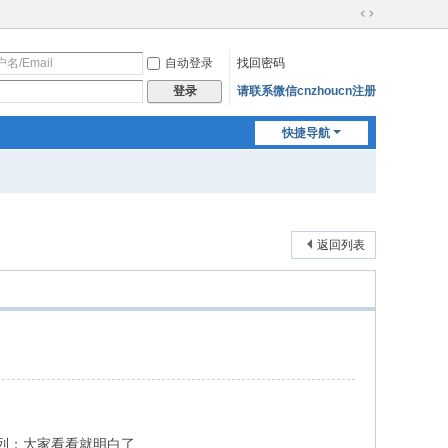
切
换
自动登录
找回密码
到
宽
请联系微信cnzhoucn注册
登录
版
快捷导航
返回列表
列；大家看看就明白了