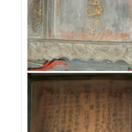
、
振
兴
、
和
谐
！