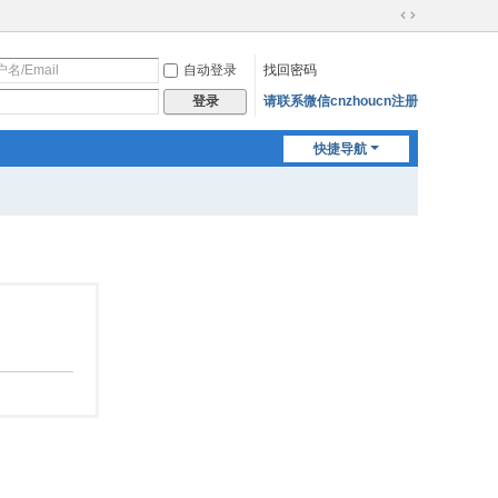
切
换
自动登录
找回密码
到
宽
请联系微信cnzhoucn注册
登录
版
快捷导航