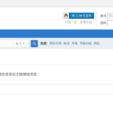
账号
只需一步，快速开始
密码
热搜:
周氏字辈
联谊
寻根
寻根问祖
周氏
帖子
搜
索
请先登录后才能继续浏览