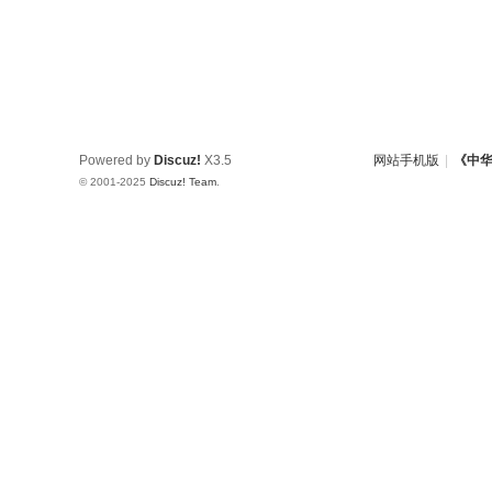
Powered by
Discuz!
X3.5
网站手机版
|
《中
© 2001-2025
Discuz! Team
.