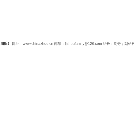
华周氏》
网址：www.chinazhou.cn 邮箱：fjzhoufamily@126.com