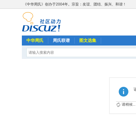
《中华周氏》创办于2004年。宗旨：友谊、团结、振兴、和谐！
中华周氏
周氏联谱
图文选集
请稍候...