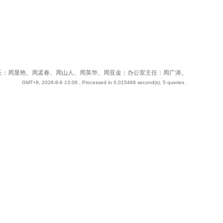
 站长：周奇；副站长：周显艳、周孟春、周山人、周英华、周亚金；办公室主任：周广涛。
GMT+8, 2026-8-6 13:06
, Processed in 0.015468 second(s), 5 queries .