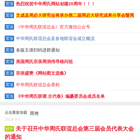
热烈祝贺中华周氏网站创建20周年！！！
置顶
文成县周必大研究会将承办第二届周必大研究成果分享会暨周
置顶
必大逝辰820周年纪念大会
《中华周氏联谊总会》官方微信公众号
置顶
中华周氏联谊总会及各地联谊会成立概况
置顶
各版主请扫码进群通知
置顶
美国周氏宗亲周润伟寻根问祖
置顶
宗亲盛赞《网站图文选集》
置顶
中华周氏联谊总会章程
置顶
《中华周氏联谱.古代卷》编纂委员会成员名单
置顶
点击重新加载
周奇
2018-3-2
关于召开中华周氏联谊总会第三届会员代表大会
精华
的通知