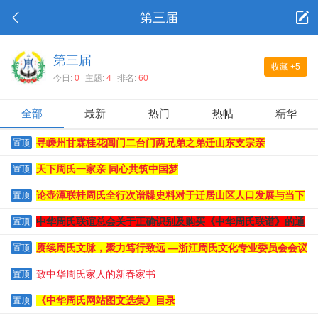
第三届
第三届
收藏
+5
今日:
0
主题:
4
排名:
60
全部
最新
热门
热帖
精华
寻嵊州甘霖桂花阊门二台门两兄弟之弟迁山东支宗亲
置顶
天下周氏一家亲 同心共筑中国梦
置顶
论壶潭联桂周氏全行次谱牒史料对于迁居山区人口发展与当下
置顶
人口下滑危机的独特文史价值
中华周氏联谊总会关于正确识别及购买《中华周氏联谱》的通
置顶
知
赓续周氏文脉，聚力笃行致远 —浙江周氏文化专业委员会会议
置顶
纪实
致中华周氏家人的新春家书
置顶
《中华周氏网站图文选集》目录
置顶