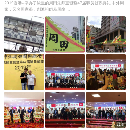
2019香港--举办了浓重的周田先师宝诞暨47届职员就职典礼 中外周
家，又名周家拳，創派祖師為周龍 ...
21图