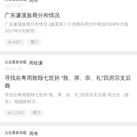
周奇
2017-3-27
广东濂溪族裔分布情况
广东濂溪族裔分布情况 (濂溪第三十传裔孙周治中根据2008年出版
2017年3月整理) ...
6407
1
点击重新加载
周钦濂
2014-5-15
寻找在粤周敦颐七世孙 “敦、厚、崇、礼”四房宗支后
裔
寻找在粤周敦颐七世孙“敦、厚、崇、礼”四房宗支后裔 周汉光（惠
东） 顺德陈村宗 ...
21191
3
点击重新加载
周奇