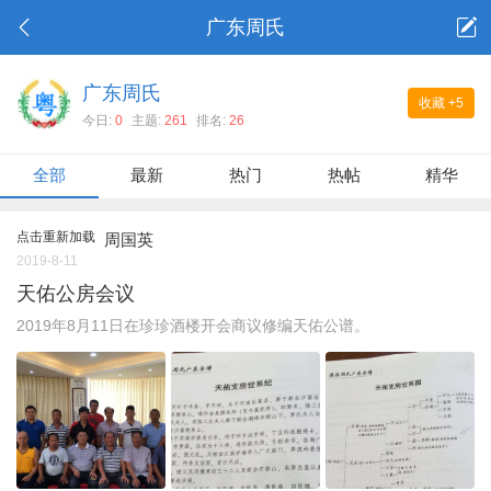
广东周氏
广东周氏
收藏
+5
今日:
0
主题:
261
排名:
26
全部
最新
热门
热帖
精华
点击重新加载
周国英
2019-8-11
天佑公房会议
2019年8月11日在珍珍酒楼开会商议修编天佑公谱。