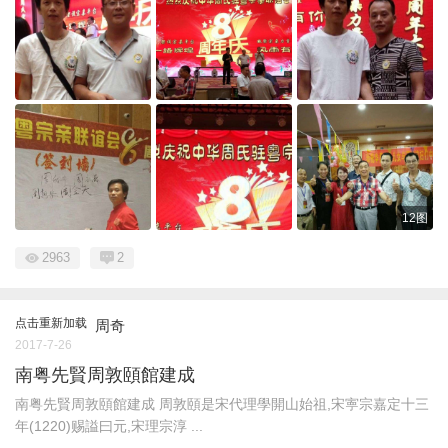
12图
2963
2
点击重新加载
周奇
2017-7-26
南粤先賢周敦頤館建成
南粤先賢周敦頤館建成 周敦頤是宋代理學開山始祖,宋寕宗嘉定十三
年(1220)赐謚曰元,宋理宗淳 ...