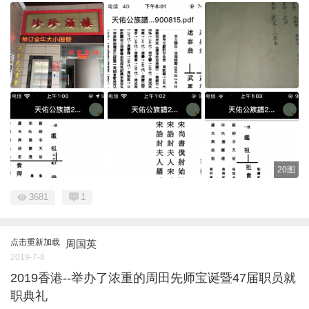
20图
3681
1
点击重新加载
周国英
2019-7-8
2019香港--举办了浓重的周田先师宝诞暨47届职员就
职典礼