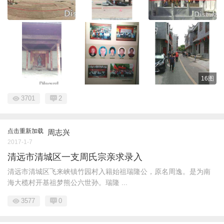
16图
3701
2
点击重新加载
周志兴
2017-1-7
清远市清城区一支周氏宗亲求录入
清远市清城区飞来峡镇竹园村入籍始祖瑞隆公，原名周逸。是为南
海大榄村开基祖梦熊公六世孙。瑞隆 ...
3577
0