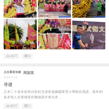
4377
0
点击重新加载
周国英
2019-6-13
寻谱
正本二十多年前有沙富村兄弟來過麻園青雲小學附近尋譜，當年80
多岁老人在青磚里挖幾個洞才拿出來 ...
6577
1