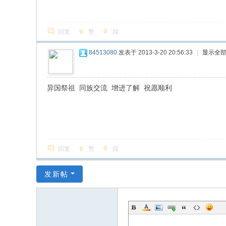
、
振
回复
赞
踩
兴
、
84513080
发表于 2013-3-20 20:56:33
|
显示全
和
谐
异国祭祖 同族交流 增进了解 祝愿顺利
！
回复
赞
踩
发新帖