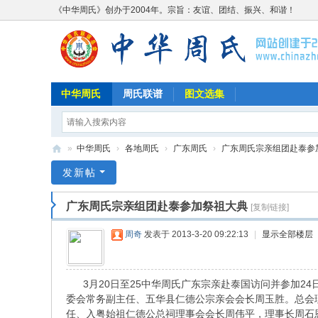
《中华周氏》创办于2004年。宗旨：友谊、团结、振兴、和谐！
中华周氏
周氏联谱
图文选集
»
中华周氏
›
各地周氏
›
广东周氏
›
广东周氏宗亲组团赴泰参
《
发新帖
中
广东周氏宗亲组团赴泰参加祭祖大典
[复制链接]
华
周
周奇
发表于 2013-3-20 09:22:13
|
显示全部楼层
氏
》
3月20日至25中华周氏广东宗亲赴泰国访问并参加2
w
委会常务副主任、五华县仁德公宗亲会会长周玉胜。总会
w
任、入粤始祖仁德公总祠理事会会长周伟平，理事长周石