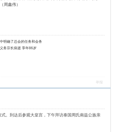
（周鑫伟）
中明确了总会的任务和会务
务宗长病逝 享年86岁
举报
仪式。到达后参观大皇宫，下午拜访泰国周氏南益公族亲