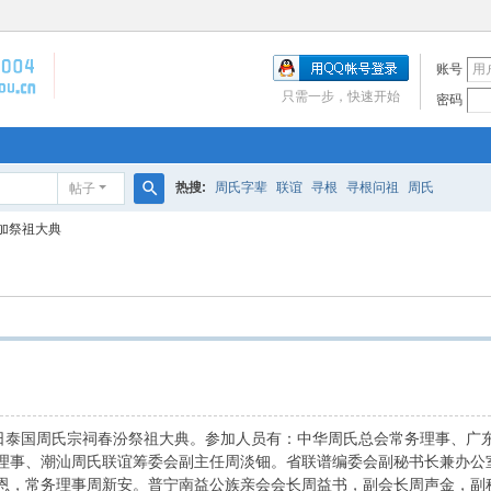
账号
只需一步，快速开始
密码
热搜:
周氏字辈
联谊
寻根
寻根问祖
周氏
帖子
搜
加祭祖大典
索
4日泰国周氏宗祠春汾祭祖大典。参加人员有：中华周氏总会常务理事、广
理事、潮汕周氏联谊筹委会副主任周淡钿。省联谱编委会副秘书长兼办公
恩，常务理事周新安。普宁南益公族亲会会长周益书，副会长周声金，副