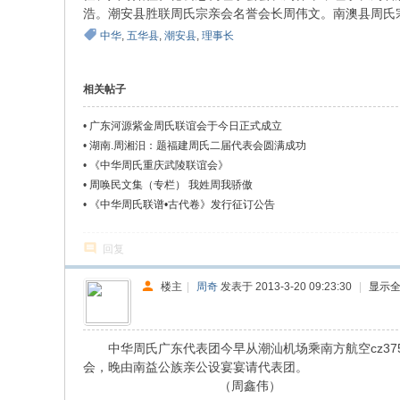
浩。潮安县胜联周氏宗亲会名誉会长周伟文。南澳县
w.
中华
,
五华县
,
潮安县
,
理事长
ch
in
相关帖子
az
ho
•
广东河源紫金周氏联谊会于今日正式成立
•
湖南.周湘汨：题福建周氏二届代表会圆满成功
u.
•
《中华周氏重庆武陵联谊会》
cn
•
周唤民文集（专栏） 我姓周我骄傲
宗
•
《中华周氏联谱•古代卷》发行征订公告
旨
回复
：
友
楼主
|
周奇
发表于 2013-3-20 09:23:30
|
显示
谊
、
中华周氏广东代表团今早从潮汕机场乘南方航空cz37
团
会，晚由南益公族亲公设宴宴请代表团。
结
（周鑫伟）