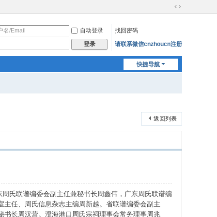
切
换
自动登录
找回密码
到
宽
请联系微信cnzhoucn注册
登录
版
快捷导航
返回列表
东周氏联谱编委会副主任兼秘书长周鑫伟，广东周氏联谱编
室主任、周氏信息杂志主编周新越。省联谱编委会副主
秘书长周汉营。澄海港口周氏宗祠理事会常务理事周兆