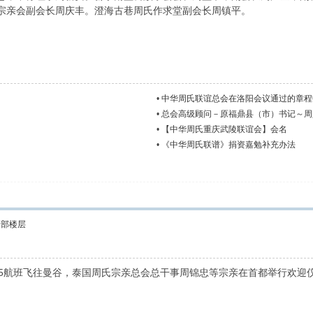
周氏宗亲会副会长周庆丰。澄海古巷周氏作求堂副会长周镇平。 
•
中华周氏联谊总会在洛阳会议通过的章程
•
总会高级顾问－原福鼎县（市）书记～周义
•
【中华周氏重庆武陵联谊会】会名
•
《中华周氏联谱》捐资嘉勉补充办法
全部楼层
5航班飞往曼谷，泰国周氏宗亲总会总干事周锦忠等宗亲在首都举行欢迎