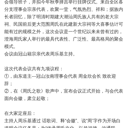
会领导班子，并拟今年秋季择吉举行挂牌仪式。来自全区各
分支理事会宗亲代表，欢聚一堂，气氛热烈、祥和；据族内
长者回忆，除了明清时期建大潮汕周氏族人共有的老大宗
祠、民国前后更大范围周氏在此建新大宗祠等大喜事估计可
能有过的规模之外，这次会议是一个世纪以来未曾有过的，
澄海周氏家人举行的最具代表性、广泛性、最高格局的聚会
模式。
会议由冠山籍宗亲代表周乐基主持。
这次代表会议共有九项议程：
①，由东道主---冠山汝南理事会代表 周金欣会长 致欢迎
辞；
②，在《周氏之歌》歌声中，宣布会议正式开始，与会代表
面向会徽，肃立起敬；
在大家定座后：
主持人周乐基通过 话歌词、释“会徽”、说“周’字作为开场白