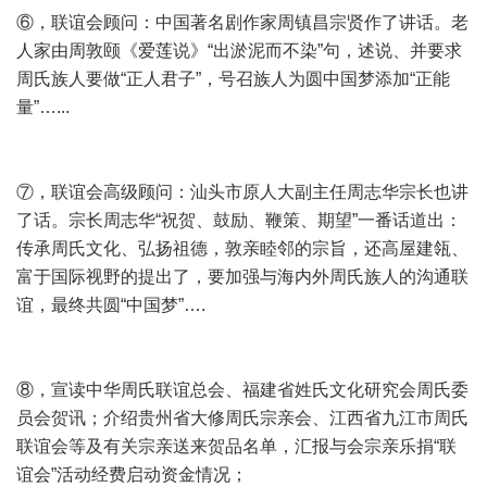
⑥，联谊会顾问：中国著名剧作家周镇昌宗贤作了讲话。老
人家由周敦颐《爱莲说》“出淤泥而不染”句，述说、并要求
周氏族人要做“正人君子”，号召族人为圆中国梦添加“正能
量”…...
⑦，联谊会高级顾问：汕头市原人大副主任周志华宗长也讲
了话。宗长周志华“祝贺、鼓励、鞭策、期望”一番话道出：
传承周氏文化、弘扬祖德，敦亲睦邻的宗旨，还高屋建瓴、
富于国际视野的提出了，要加强与海内外周氏族人的沟通联
谊，最终共圆“中国梦”….
⑧，宣读中华周氏联谊总会、福建省姓氏文化研究会周氏委
员会贺讯；介绍贵州省大修周氏宗亲会、江西省九江市周氏
联谊会等及有关宗亲送来贺品名单，汇报与会宗亲乐捐“联
谊会”活动经费启动资金情况；