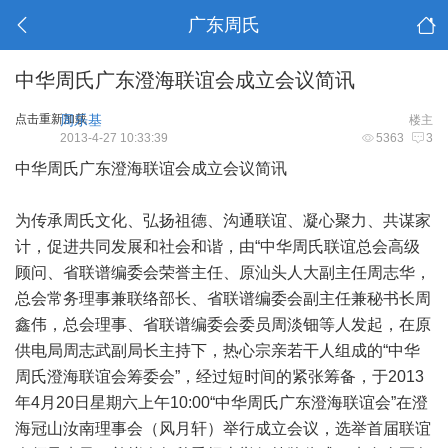
广东周氏
中华周氏广东澄海联谊会成立会议简讯
点击重新加载
周乐基
楼主
2013-4-27 10:33:39
5363
3
中华周氏广东澄海联谊会成立会议简讯
为传承周氏文化、弘扬祖德、沟通联谊、凝心聚力、共谋家
计，促进共同发展和社会和谐，由“中华周氏联谊总会高级
顾问、省联谱编委会荣誉主任、原汕头人大副主任周志华，
总会常务理事兼联络部长、省联谱编委会副主任兼秘书长周
鑫伟，总会理事、省联谱编委会委员周淡钿等人发起，在原
供电局周志武副局长主持下，热心宗亲若干人组成的“中华
周氏澄海联谊会筹委会”，经过短时间的紧张筹备，于2013
年4月20日星期六上午10:00“中华周氏广东澄海联谊会”在澄
海冠山汝南理事会（风月轩）举行成立会议，选举首届联谊