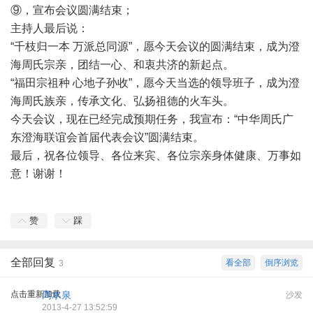
⑨，宣布会议圆满结束；
主持人最后说：
“千枝归一本 万派总同源”，愿今天会议的圆满结束，成为澄
海周氏宗亲，团结一心、和衷共济的新起点。
“福田宗祖种 心地子孙收”，愿今天当选的领导班子，成为澄
海周氏族亲，传承文化、弘扬祖德的火车头。
今天会议，现在已经完成预期任务，我宣布：“中华周氏广
东澄海联谊会首届代表会议”圆满结束。
最后，祝各位领导、各位来宾、各位宗亲身体健康、万事如
意！谢谢！
赞
踩
全部回复
看全部
倒序浏览
3
点击重新加载
周水泉
沙发
2013-4-27 13:52:59