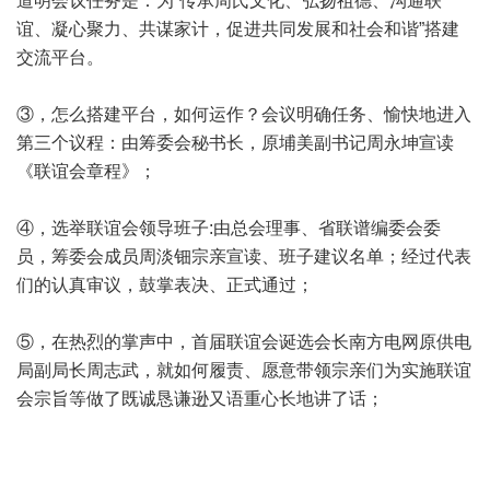
道明会议任务是：为“传承周氏文化、弘扬祖德、沟通联
谊、凝心聚力、共谋家计，促进共同发展和社会和谐”搭建
交流平台。
③，怎么搭建平台，如何运作？会议明确任务、愉快地进入
第三个议程：由筹委会秘书长，原埔美副书记周永坤宣读
《联谊会章程》；
④，选举联谊会领导班子:由总会理事、省联谱编委会委
员，筹委会成员周淡钿宗亲宣读、班子建议名单；经过代表
们的认真审议，鼓掌表决、正式通过；
⑤，在热烈的掌声中，首届联谊会诞选会长南方电网原供电
局副局长周志武，就如何履责、愿意带领宗亲们为实施联谊
会宗旨等做了既诚恳谦逊又语重心长地讲了话；