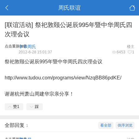
周氏联谊
[联谊活动]
祭祀敦颐公诞辰995年暨中华周氏四
次理会议
点击重新加载
中华周氏
楼主
2012-6-28 15:01:37
6453
1
祭祀敦颐公诞辰995年暨中华周氏四次理会议
http://www.tudou.com/programs/view/NzqBB86pdKE/
谢谢杭州萧山周建华宗亲分享！
赞
1
踩
全部回复
看全部
倒序浏览
1