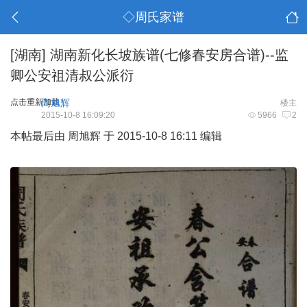
◇周氏家谱
[湖南]
湖南新化长坡族谱(七修春安房合谱)--监
卿公安祖清叔公派衍
点击重新加载
周旭辉
楼主
2015-10-8 16:09:20
5966
2
本帖最后由 周旭辉 于 2015-10-8 16:11 编辑