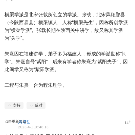
横渠学派是北宋张载所创立的学派。张载，北宋风翔郿县
（今陕西眉县）横渠镇人，人称“横渠先生”，因称所创学派
为“横渠学派”。张载长期在陕西关中讲学，故又称其学派
为“关学”。
朱熹因在福建讲学，弟子多为福建人，形成的学派世称“闽
学”。朱熹自号“紫阳”，后来有学者称朱熹为“紫阳夫子”，因
此闽学又称为“紫阳学派。
二程与朱熹，合为程朱理学。
支持
反对
点击重新加载
周增岳
#
14
2023-4-1 16:48:13