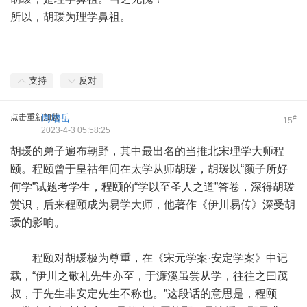
所以，胡瑗为理学鼻祖。
支持
反对
点击重新加载
周增岳
#
15
2023-4-3 05:58:25
胡瑗的弟子遍布朝野，其中最出名的当推北宋理学大师程
颐。程颐曾于皇祜年间在太学从师胡瑗，胡瑗以“颜子所好
何学”试题考学生，程颐的“学以至圣人之道”答卷，深得胡瑗
赏识，后来程颐成为易学大师，他著作《伊川易传》深受胡
瑗的影响。
程颐对胡瑗极为尊重，在《宋元学案·安定学案》中记
载，“伊川之敬礼先生亦至，于濂溪虽尝从学，往往之曰茂
叔，于先生非安定先生不称也。”这段话的意思是，程颐