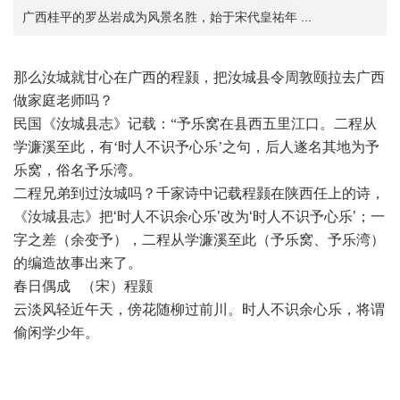
广西桂平的罗丛岩成为风景名胜，始于宋代皇祐年 ...
那么汝城就甘心在广西的
程颢，
把汝城县令周敦颐拉去广西
做家庭老师吗？
民国《汝城县志》记载：“予乐窝在县西五里江口。二程从
学濂溪至此，有‘时人不识予心乐’之句，后人遂名其地为予
乐窝，俗名予乐湾。
二程兄弟到过汝城吗？
千家诗中记载程颢在陕西任上的诗，
《汝城县志》把‘
时人不识余心乐’改为‘
时人不识予心乐’；一
字之差（余变予），
二程从学濂溪至此（
予乐窝、予乐湾）
的编造故事出来了。
春日偶成 （宋）
程颢
云淡风轻近午天，傍花随柳过
前川
。时人不识余心乐，将谓
偷闲
学少年。