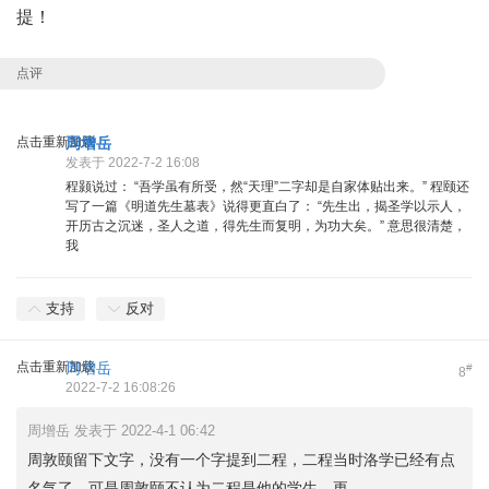
提！
点评
点击重新加载
周增岳
发表于 2022-7-2 16:08
程颢说过： “吾学虽有所受，然“天理”二字却是自家体贴出来。” 程颐还
写了一篇《明道先生墓表》说得更直白了： “先生出，揭圣学以示人，
开历古之沉迷，圣人之道，得先生而复明，为功大矣。” 意思很清楚，
我
支持
反对
点击重新加载
周增岳
#
8
2022-7-2 16:08:26
周增岳 发表于 2022-4-1 06:42
周敦颐留下文字，没有一个字提到二程，二程当时洛学已经有点
名气了。可是周敦颐不认为二程是他的学生，更 ...