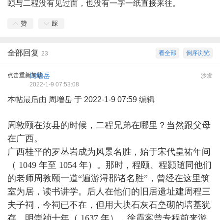
颐与二程没有见过面，也没有一字一纸直接来往。
赞
踩
全部回复
看全部
倒序浏览
23
点击重新加载
周增岳
沙发
2022-1-9 07:53:08
本帖最后由 周增岳 于 2022-1-9 07:59 编辑
周敦颐在汝县的时候，二程兄弟在哪里？当然跟父母
在广西。
广西桂平的
罗丛岩成为风景名胜，始于宋代皇祐年间
（ 1049 年至 1054 年）。那时，
程颐
、
程颢
随同他们
的老师
周敦颐
一道“遍游浔郡诸名胜”，曾经在这里筑
室为居，读书讲学。后人在他们的旧居遗址建周程三
夫子祠，今祠已不在，但用大块石灰石垒砌的墙基犹
存。明崇祯十年（ 1637 年），
徐霞客
曾专程前来游