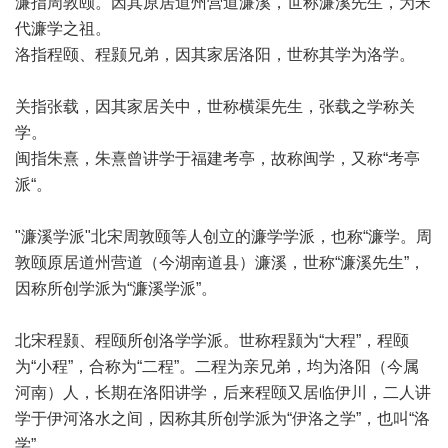
濂指周敦颐。因其原居道州营道濂溪，世称濂溪先生，为宋
代濂学之祖。
洛指程颐、程颢兄弟，因其家居洛阳，世称其学为洛学。
关指张载，因其家居关中，世称横渠先生，张载之学称关
学。
闽指朱熹，朱熹曾讲学于福建考亭，故称闽学，又称“考亭
派“。
"濂溪学派"北宋周敦颐等人创立的濂学学派，也称“濂学。周
敦颐原居道州营道（今湖南道县）濂溪，世称“濂溪先生”，
因称所创学派为“濂溪学派”。
北宋程颢、程颐所创洛学学派。世称程颢为“大程”，程颐
为“小程”，合称为“二程”。二程为亲兄弟，均为洛阳（今属
河南）人，长期在洛阳讲学，后来程颐又居临伊川，二人讲
学于伊河洛水之间，因称其所创学派为“伊洛之学”，也叫“洛
学”。