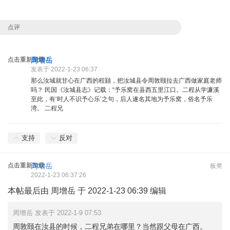
点评
点击重新加载
周增岳
发表于 2022-1-23 06:37
那么汝城就甘心在广西的程颢，把汝城县令周敦颐拉去广西做家庭老师
吗？ 民国《汝城县志》记载：“予乐窝在县西五里江口。二程从学濂溪
至此，有‘时人不识予心乐’之句，后人遂名其地为予乐窝，俗名予乐
湾。 二程兄
支持
反对
点击重新加载
周增岳
板凳
2022-1-23 06:37:26
本帖最后由 周增岳 于 2022-1-23 06:39 编辑
周增岳 发表于 2022-1-9 07:53
周敦颐在汝县的时候，二程兄弟在哪里？当然跟父母在广西。