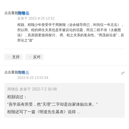
点击重新加载
周增岳
发表于 2022-9-25 13:52
程颢、程颐少年曾受学于周敦颐（业余辅导而已，时间仅一年左右），
所以周、程的师生关系也是常被议论的话题，而且二程不传《太极图
说》，其原因更值得探讨。 周、程之关系的复杂性。“周茂叔论道”，其
所论之“道”
支持
反对
点击重新加载
周增岳
#
9
2022-9-25 13:52:54
周增岳 发表于 2022-7-2 16:08
程颢说过：
“吾学虽有所受，然“天理”二字却是自家体贴出来。”
程颐还写了一篇《明道先生墓表》说得 ...