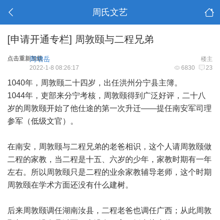
周氏文艺
[申请开通专栏]
周敦颐与二程兄弟
点击重新加载
周增岳
楼主
2022-1-8 08:26:17
6830
23
1040年，周敦颐二十四岁，出任洪州分宁县主簿。
1044年，吏部来分宁考核，周敦颐得到广泛好评，二十八
岁的周敦颐开始了他仕途的第一次升迁——提任南安军司理
参军（低级文官）。
在南安，周敦颐与二程兄弟的老爸相识，这个人请周敦颐做
二程的家教，当二程是十五、六岁的少年，家教时期有一年
左右。所以周敦颐只是二程的业余家教辅导老师，这个时期
周敦颐在学术方面还没有什么建树。
后来周敦颐调任湖南汝县，二程老爸也调任广西；从此周敦