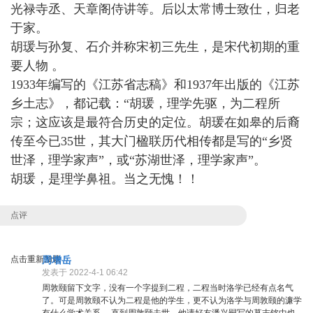
光禄寺丞、天章阁侍讲等。
后以太常博士致仕，归老
于家。
胡瑗与孙复、石介并称宋初三先生，是宋代初期的重
要人物 。
1933年编写的《江苏省志稿》和1937年出版的《江苏
乡土志》，都记载：“胡瑗，理学先驱，为二程所
宗；
这应该是最符合历史的定位。
胡瑗在如皋的后裔
传至今已35世，其大门楹联历代相传都是写的“乡贤
世泽，理学家声”，或“苏湖世泽，理学家声”。
胡瑗，是理学鼻祖。当之无愧！！
点评
点击重新加载
周增岳
发表于 2022-4-1 06:42
周敦颐留下文字，没有一个字提到二程，二程当时洛学已经有点名气
了。可是周敦颐不认为二程是他的学生，更不认为洛学与周敦颐的濂学