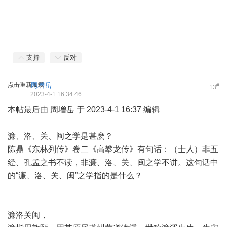
支持
反对
点击重新加载
周增岳
#
13
2023-4-1 16:34:46
本帖最后由 周增岳 于 2023-4-1 16:37 编辑
濂、洛、关、闽之学是甚麽？
陈鼎《东林列传》卷二《高攀龙传》有句话：（士人）非五
经、孔孟之书不读，非濂、洛、关、闽之学不讲。这句话中
的“濂、洛、关、闽”之学指的是什么？
濂洛关闽，