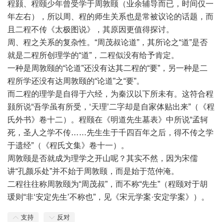
程颢、程颐少年曾受学于周敦颐（业余辅导而已，时间仅一
年左右），所以周、程的师生关系也是常被议论的话题，而
且二程不传《太极图说》，其原因更值得探讨。
周、程之关系的复杂性。“周茂叔论道”，其所论之“道”是否
就是二程所创理学的“道”，二程似没有给予肯定。
一种是周敦颐的“论道”还没有达其二程的“要”，另一种是二
程所学还没有达周敦颐的“论道”之“要”。
而二程的理学是自得于六经，为秦汉以下所未有。这符合程
颢所说“吾学虽有所受，‘天理’二字却是自家体贴出来”（《程
氏外书》卷十二）。程颐在《明道先生墓表》中所说“孟轲
死，圣人之学不传……先生生于千四百年之后，得不传之学
于遗经”（《程氏文集》卷十一）。
周敦颐是否就成为理学之开山呢？其实不然，因为宋儒
讲“孔颜乐处”并不始于周敦颐，而是始于范仲淹。
二程往往称周敦颐为“周茂叔”，而不称“先生”（程颐对于胡
瑗则“非‘安定先生’不称也”，见《宋元学案·安定学案》）。
支持
反对