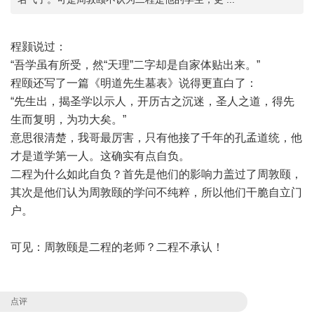
程颢说过：
“吾学虽有所受，然“天理”二字却是自家体贴出来。”
程颐还写了一篇《明道先生墓表》说得更直白了：
“先生出，揭圣学以示人，开历古之沉迷，圣人之道，得先
生而复明，为功大矣。”
意思很清楚，我哥最厉害，只有他接了千年的孔孟道统，他
才是道学第一人。这确实有点自负。
二程为什么如此自负？首先是他们的影响力盖过了周敦颐，
其次是他们认为周敦颐的学问不纯粹，所以他们干脆自立门
户。
可见：周敦颐是二程的老师？二程不承认！
点评