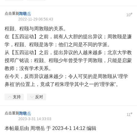
点击重新加载
周增岳
#
10
2022-11-29 06:56:43
程颢、程颐与周敦颐的关系。
在【五四运动】之前，就有人大胆的提出异议；周敦颐是濂
学，程颢、程颐是洛学；他们之间是不同的学派。
从【五四运动】之后，提出异议的人越来越多；北京大学教
授邓广铭说：程颢、程颐少年曾受学于周敦颐，只能是启蒙
教师；没有学术关系。
在今天，反而异议越来越少；令人可笑的是周敦颐从‘理学
鼻祖’的位置上，竟成了程朱理学其中之一的‘理学家’。
支持
反对
点击重新加载
周增岳
#
11
2023-3-31 14:33:03
本帖最后由 周增岳 于 2023-4-1 14:12 编辑