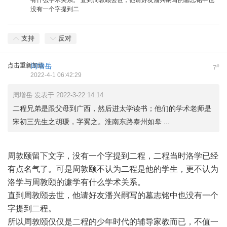
有什么学术关系。 直到周敦颐去世，他请好友潘兴嗣写的墓志铭中也
没有一个字提到二
支持
反对
点击重新加载
周增岳
#
7
2022-4-1 06:42:29
周增岳 发表于 2022-3-22 14:14
二程兄弟是跟父母到广西，然后进太学读书；他们的学术老师是
宋初三先生之胡瑗，字翼之。淮南东路泰州如皋 ...
周敦颐留下文字，没有一个字提到二程，二程当时洛学已经
有点名气了。可是周敦颐不认为二程是他的学生，更不认为
洛学与周敦颐的濂学有什么学术关系。
直到周敦颐去世，他请好友潘兴嗣写的墓志铭中也没有一个
字提到二程。
所以周敦颐仅仅是二程的少年时代的辅导家教而已，不值一