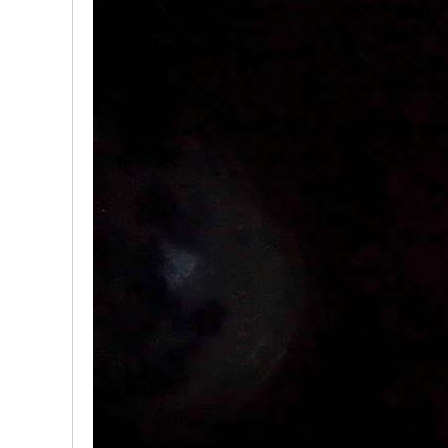
w.
ch
in
az
ho
u.
cn
宗
旨
：
友
谊
、
团
结