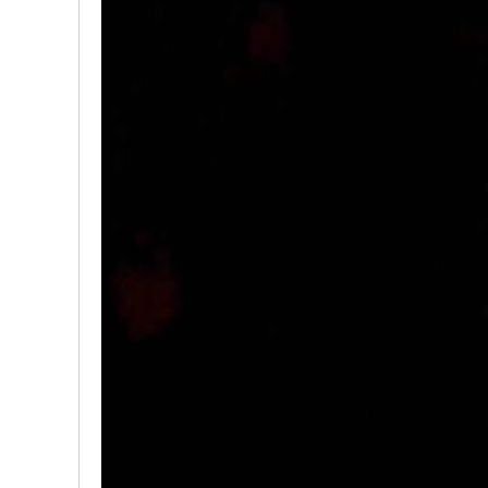
、
振
兴
、
和
谐
！