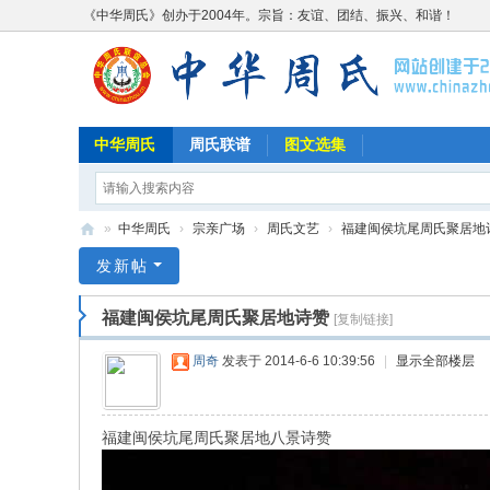
《中华周氏》创办于2004年。宗旨：友谊、团结、振兴、和谐！
中华周氏
周氏联谱
图文选集
»
中华周氏
›
宗亲广场
›
周氏文艺
›
福建闽侯坑尾周氏聚居地
《
发新帖
中
福建闽侯坑尾周氏聚居地诗赞
[复制链接]
华
周
周奇
发表于 2014-6-6 10:39:56
|
显示全部楼层
氏
》
福建闽侯坑尾周氏聚居地八景诗赞
w
w