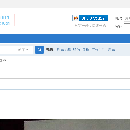
账号
只需一步，快速开始
密码
热搜:
周氏字辈
联谊
寻根
寻根问祖
周氏
帖子
搜
诗赞
索