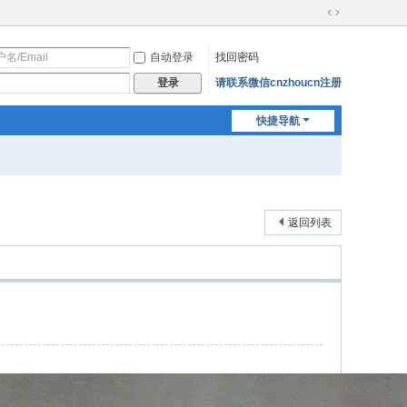
切
换
自动登录
找回密码
到
宽
请联系微信cnzhoucn注册
登录
版
快捷导航
返回列表