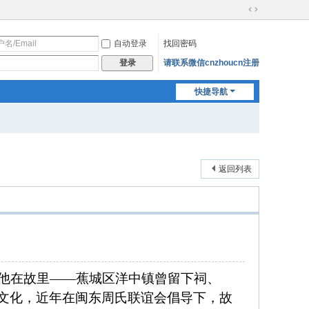
切
换
自动登录
找回密码
到
宽
请联系微信cnzhoucn注册
登录
版
快捷导航
返回列表
他在故里——蕉城区洋中镇曾留下祠、
文化，近年在闽东周氏联谊会倡导下，故