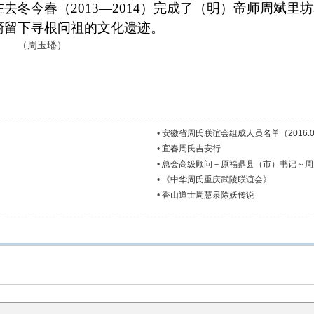
去冬今春（2013—2014）完成了（明）帝师周斌
裔留下寻根问祖的文化遗迹。
璠）
•
安徽省周氏联谊会组成人员名单（2016.04
•
宜春周氏吉安行
•
总会高级顾问－原福鼎县（市）书记～周义
•
《中华周氏重庆武陵联谊会》
•
香山道士周慧泉除妖传说