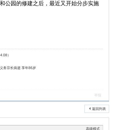
里坊和公园的修建之后，最近又开始分步实施
.08）
务宗长病逝 享年86岁
举报
返回列表
高级模式