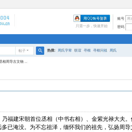
账号
只需一步，快速开始
密码
热搜:
周氏字辈
联谊
寻根
寻根问祖
周氏
帖子
搜
周导古文物 ...
索
乃福建宋朝首位丞相（中书右相）、金紫光禄大夫。
远多已淹没。为不忘祖泽，缅怀我们的祖先，弘扬周导