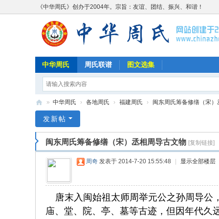
《中华周氏》创办于2004年。宗旨：友谊、团结、振兴、和谐！
中华周氏
周氏联谱
图文选集
»
中华周氏
›
各地周氏
›
福建周氏
›
闽东周氏筹备修缮（宋）丞相
《
发新帖
中
闽东周氏筹备修缮（宋）丞相周导古文物
[复制链接]
华
周
周奇
发表于 2014-7-20 15:55:48
|
显示全部楼层
氏
》
唐末入闽始祖太师周举元公之孙周导公，
w
庙、堂、院、亭、墓等古迹，但因年代久
w