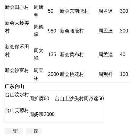
新会田心村
周康
50
新会东南湾村
周孟達
300
明
新会大岭美
周德
村
980
新会腰股村
周孟達
300
孚
新会保禾田
周太
村
135
新会黄布村
周孟達
40
祥
新会沙富村
周天
2000
新会桃花村
周观祥
100
祐
广东台山
台山汶水村
周扩赓
60
台山上沙头村
周叔達
50
台山芙蓉村
周扬宗
2000
赞
1
踩