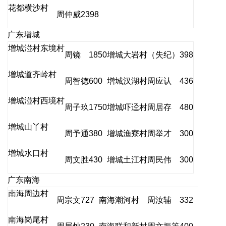
花都横沙村
周仲威
2398
广东增城
增城湴村东境村
周镜
1850
增城大岩村
（失纪）
398
增城道齐岭村
周智德
600
增城汉湖村
周应认
436
增城湴村西境村
周子玖
1750
增城吓迳村
周居存
480
增城山丫村
周予通
380
增城渔寮村
周举才
300
增城水口村
周文胜
430
增城土江村
周民伟
300
广东南海
南海周边村
周宗文
727
南海潮河村
周汝辅
332
南海岗尾村