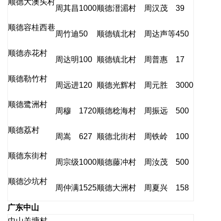
顺德大澳头村
周其昌
1000
顺德溍湄村
周汉茂
39
顺德容桂西巷
周竹迪
50
顺德镇北村
周达声等
450
顺德赤花村
周达明
100
顺德镇北村
周普惠
17
顺德勒竹村
周远进
120
顺德光辉村
周元胜
3000
顺德鹭洲村
周穆
1720
顺德稔海村
周振远
500
顺德荔村
周嵩
627
顺德北街村
周铁岭
100
顺德东街村
周宗级
1000
顺德藤冲村
周汝茂
500
顺德沙坑村
周仲满
1525
顺德大洲村
周夏兴
158
广东中山
中山关塘村