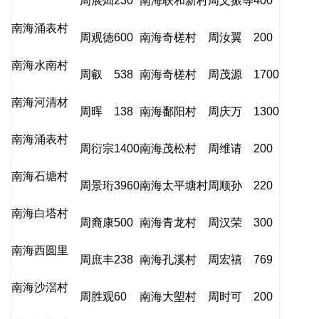
周展灿
230
南海联和新村
周文振等
400
南海涌表村
周观德
600
南海奇槎村
周汝翼
200
南海水南村
周叡
538
南海奇槎村
周茂源
1700
南海河清材
周晖
138
南海鄱阳村
周庆万
1300
南海涌表村
周衍宗
1400
南海茂松村
周维请
200
南海石塘村
周景珩
3960
南海太平塘村
周顺孙
220
南海白塔村
周裔康
500
南海青龙村
周汉荣
300
南海西圆里
周庶丰
238
南海孔溪村
周宏禧
769
南海沙滘村
周胜观
60
南海大塱村
周时可
200