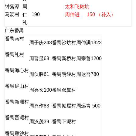
钟落潭
周
太和飞鹅坑
马沥村
仁
190
周仲进 150
（补入）
礼
广东番禺
番禺南村
周子庆
243
番禺沙坑村
周仲满
1323
番禺礼村
周晋显
68
番禺新桥村
周宗善
1200
番禺海心村
周伙胜
61
番禺明经村
周达吾
780
番禺屏山村
周兴长
100
番禺双翼村
番禺新洲村
周兴作
83
番禺拗屋村
周远青
500
番禺晋湄村
周汉茂
39
番禺下泥村
番禺雁沙村