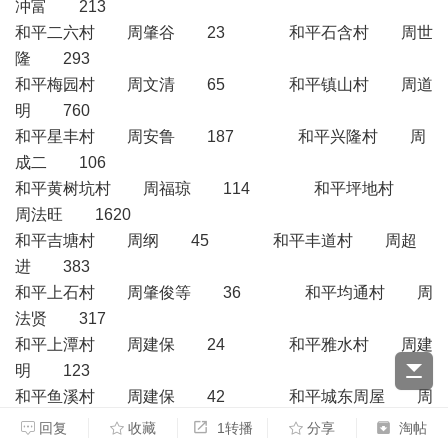
冲富 213
和平二六村 周肇谷 23 和平石含村 周世
隆 293
和平梅园村 周文清 65 和平镇山村 周道
明 760
和平星丰村 周安鲁 187 和平兴隆村 周
成二 106
和平黄树坑村 周福琼 114 和平坪地村
周法旺 1620
和平吉塘村 周纲 45 和平丰道村 周超
进 383
和平上石村 周肇俊等 36 和平均通村 周
法贤 317
和平上潭村 周建保 24 和平雅水村 周建
明 123
和平鱼溪村 周建保 42 和平城东周屋 周
建保 44
回复
收藏
1转播
分享
淘帖