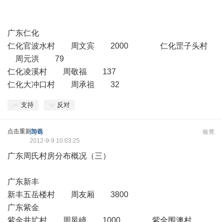
广东仁化
仁化官波水村 周文宾 2000 仁化罡子头村
周元洪 79
仁化凌溪村 周敬福 137
仁化大冲口村 周承祖 32
支持
反对
点击重新加载
周奇
板凳
2012-9-9 10:03:25
广东周氏村房分布概况（三）
广东新丰
新丰五岳楼村 周友厢 3800
广东紫金
紫金井圹村 周凤嶂 1000 紫全围澳村