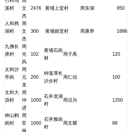
竹料乌
周
溪村
文
2476
黄埔上堂村
周东湖
950
杰
人和鸦
周
湖村
文
300
黄埔姬堂村
周康养
1886
杰
九佛长
周
黄埔石岗
庚村
光
102
周子禺
120
材
风
太和沙
周
钟落潭长
亭岗
元
200
周仁信
100
沙步村
龙
太和大
周
石井龙湖
沥村
仲
1000
周活兴
1200
村
进
神山鹤
周
石井雅岗
岗村
官
1000
周文耀
86
村
禄