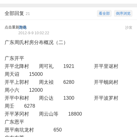
全部回复
看全部
倒序浏览
21
点击重新加载
周奇
沙发
2012-9-9 10:02:22
广东周氏村房分布概况（二）
广东开平
开平北降村 周可礼 1921 开平里讴村
周天诏 15000
开平上郭村 周太祯 6280 开平蚬岗村
周小六 12000
开平中和村 周公达 1300 开平波罗村
周壬 6278
开平茅冈村 周云山等 18800
广东恩平
恩平南坑龙村 650