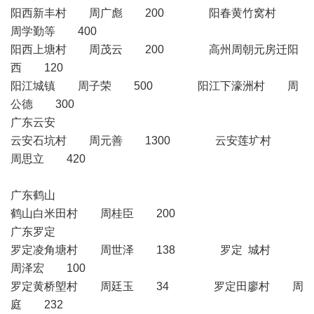
阳西新丰村 周广彪 200 阳春黄竹窝村
周学勤等 400
阳西上塘村 周茂云 200 高州周朝元房迁阳
西 120
阳江城镇 周子荣 500 阳江下濠洲村 周
公德 300
广东云安
云安石坑村 周元善 1300 云安莲圹村
周思立 420
广东鹤山
鹤山白米田村 周桂臣 200
广东罗定
罗定凌角塘村 周世泽 138 罗定 城村
周泽宏 100
罗定黄桥塱村 周廷玉 34 罗定田廖村 周
庭 232