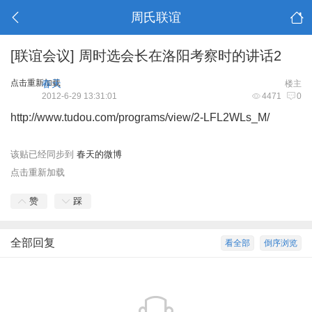
周氏联谊
[联谊会议]
周时选会长在洛阳考察时的讲话2
点击重新加载
春天
楼主
2012-6-29 13:31:01
4471
0
http://www.tudou.com/programs/view/2-LFL2WLs_M/
该贴已经同步到
春天的微博
点击重新加载
赞
踩
全部回复
看全部
倒序浏览