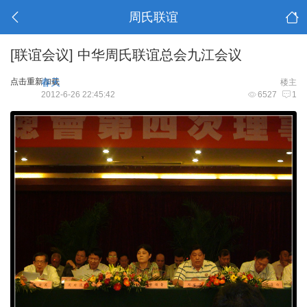
周氏联谊
[联谊会议]
中华周氏联谊总会九江会议
点击重新加载
春天
楼主
2012-6-26 22:45:42
6527
1