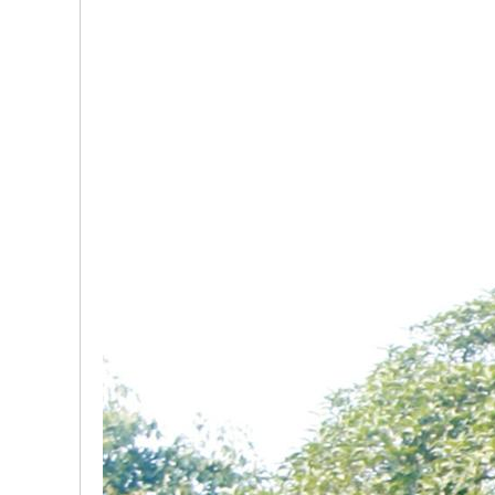
、
振
兴
、
和
谐
！