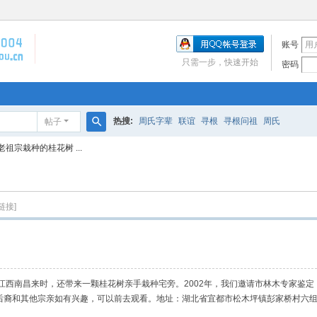
账号
只需一步，快速开始
密码
热搜:
周氏字辈
联谊
寻根
寻根问祖
周氏
帖子
搜
祖宗栽种的桂花树 ...
索
链接]
江西南昌来时，还带来一颗桂花树亲手栽种宅旁。
2002
年，我们邀请市林木专家鉴定
后裔和其他宗亲如有兴趣，可以前去观看。地址：湖北省宜都市松木坪镇彭家桥村六