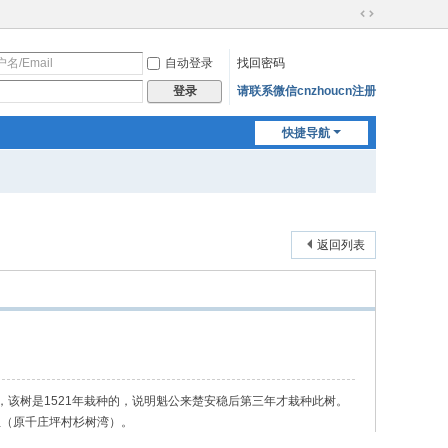
切
换
自动登录
找回密码
到
宽
请联系微信cnzhoucn注册
登录
版
快捷导航
返回列表
，该树是
1521
年栽种的，说明魁公来楚安稳后第三年才栽种此树。
组（原千庄坪村杉树湾）。