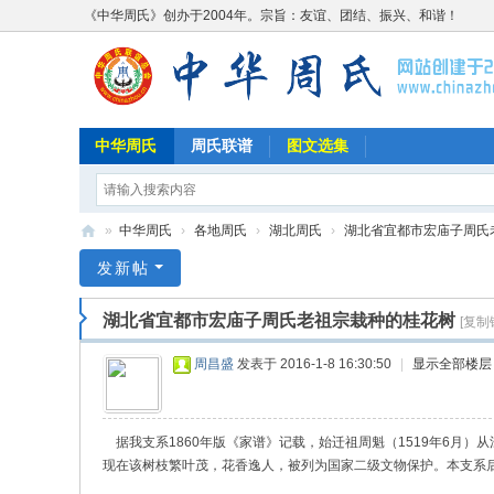
《中华周氏》创办于2004年。宗旨：友谊、团结、振兴、和谐！
中华周氏
周氏联谱
图文选集
»
中华周氏
›
各地周氏
›
湖北周氏
›
湖北省宜都市宏庙子周氏老
《
发新帖
中
湖北省宜都市宏庙子周氏老祖宗栽种的桂花树
[复制
华
周
周昌盛
发表于 2016-1-8 16:30:50
|
显示全部楼层
氏
》
据我支系
1860
年版《家谱》记载，始迁祖周魁（
1519
年
6
月）从
w
现在该树枝繁叶茂，花香逸人，被列为国家二级文物保护。本支系
w