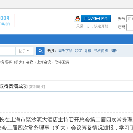
账号
只需一步，快速开始
密码
热搜:
周氏字辈
联谊
寻根
寻根问祖
周氏
帖子
搜
务理事（扩大）会议（上海会议）取得圆满 ...
索
取得圆满成功
[复制链接]
行会长在上海市聚沙源大酒店主持召开总会第二届四次常务
二届四次常务理事（扩大）会议筹备情况通报，学习了总