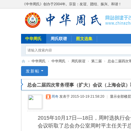
《中华周氏》创办于2004年。宗旨：友谊、团结、振兴、和谐！
中华周氏
周氏联谱
图文选集
»
中华周氏
›
中华周氏
›
周氏联谊
›
第二届
›
总会二届四次常
《
发新帖
中
总会二届四次常务理事（扩大）会议（上海会议）
华
周
周奇
发表于 2015-10-19 21:58:20
|
显示全部楼层
氏
》
2015年10月17日—18日，周时选执
w
会议听取了总会办公室周时平主任关于总会
w