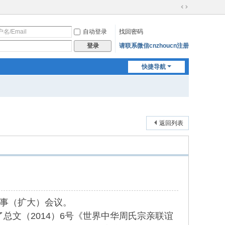
切
换
自动登录
找回密码
到
宽
请联系微信cnzhoucn注册
登录
版
快捷导航
返回列表
理事（扩大）会议。
文（2014）6号《世界中华周氏宗亲联谊