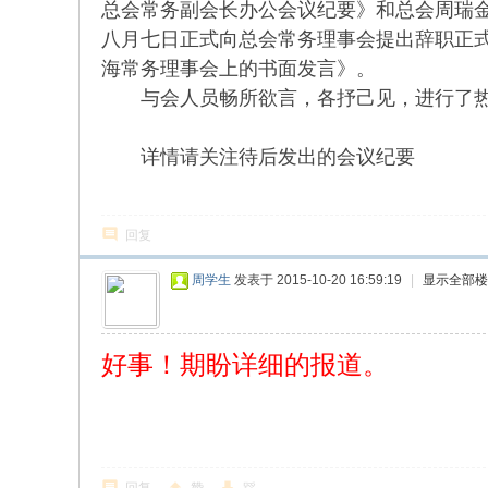
总会常务副会长办公会议纪要》和总会周瑞
w.
八月七日正式向总会常务理事会提出辞职正
ch
海常务理事会上的书面发言》。
in
与会人员畅所欲言，各抒己见，进行了热烈
az
ho
详情请关注待
u.
（周惠
cn
回复
宗
旨
周学生
发表于 2015-10-20 16:59:19
|
显示全部楼
：
友
好事！期盼详细的报道。
谊
、
团
结