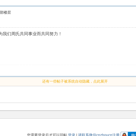
部楼层
为我们周氏共同事业而共同努力！
还有一些帖子被系统自动隐藏，点此展开
您需要登录后才可以回帖
登录
|
请联系微信cnzhoucn注册