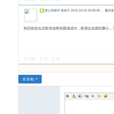
回复
赞
踩
、
振
萧山周建华
发表于 2015-10-20 20:08:40
|
显示全
兴
、
热烈祝贺会议取得成果和圆满成功，盼望总会团结聚心，
和
谐
！
回复
赞
踩
发新帖