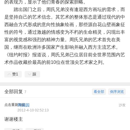
的表现力，显示了他们青春的探索胆略。
踏出国门之后，周氏兄弟没有逢迎西方画坛的需求，而
是坚持自己的艺术信念。其艺术的整体形态是通过现代的中
西融合方式形成的意向性抽象绘画，那些源自花山壁画象征
性的符号，通过激越的情感变为不朽的生命精灵，闪现出丰
富的视觉感和强烈的精神力量。周氏兄弟的艺术首先在美
国，继而在欧洲许多国家产生影响并融入西方主流艺术。
《纽约时报》报道说，周氏兄弟已位居目前全世界范围内艺
术作品收藏价最高的前10位在世顶尖艺术家之列。
赞
1
踩
全部回复
看全部
倒序浏览
7
点击重新加载
周国园
沙发
2012-4-10 02:52:13
谢谢楼主