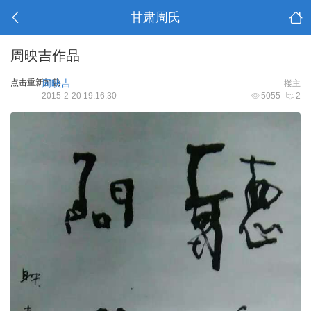
甘肃周氏
周映吉作品
点击重新加载
周映吉
楼主
2015-2-20 19:16:30
5055
2