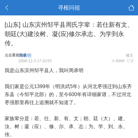
寻根问祖
[山东]
山东滨州邹平县周氏字辈：若仕新有文、
朝廷(大)建汝树、凝(应)修尔承志、为学到永
传。
点击重新加载
周承明
楼主
2008-12-3 17:10:55
9369
2
我是山东滨州邹平县人，我叫周承明
我们家是公元1399年（明洪武5年）从河北枣强迁到山东齐
东县（今邹平北部）的，至今600年有详细家谱，不过河北
枣强那里再往上追溯就不知道了。
家族辈分是：若、仕、新、有、文；朝、廷（大）、建、
汝、树；凝（应）、修、尔、承、志；为、学、到、永、
传。