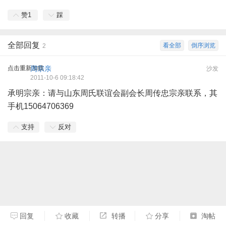
赞
1
踩
全部回复
看全部
倒序浏览
2
点击重新加载
周宗亲
沙发
2011-10-6 09:18:42
承明宗亲：请与山东周氏联谊会副会长周传忠宗亲联系，其
手机15064706369
支持
反对
回复
收藏
转播
分享
淘帖