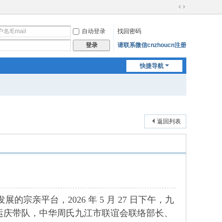
切
换
自动登录
找回密码
到
宽
请联系微信cnzhoucn注册
登录
版
快捷导航
返回列表
台，2026 年 5 月 27 日下午，九
运庆带队，中华周氏九江市联谊会联络部长、