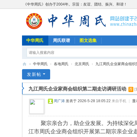
《中华周氏》创办于2004年。宗旨：友谊、团结、振兴、和谐！
中华周氏
周氏联谱
图文选集
»
中华周氏
›
各地周氏
›
北京周氏
›
九江周氏企业家商会组织第
《
发新帖
中
九江周氏企业家商会组织第二期走访调研活动
荐
[
华
周
周广涛
发表于 2026-5-28 18:05:22
来自手机
|
显
氏
》
聚宗亲合力，助企业发展。为持续深化周氏宗亲
w
江市周氏企业商会组织开展第二期宗亲企业
w