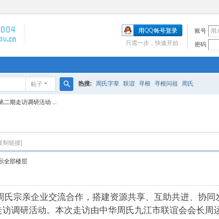
账号
只需一步，快速开始
密码
热搜:
周氏字辈
联谊
寻根
寻根问祖
周氏
帖子
搜
二期走访调研活动 ...
索
复制链接]
示全部楼层
企业交流合作，搭建资源共享、互助共进、协同发展的宗亲平
走访调研活动。本次走访由中华周氏九江市联谊会会长周