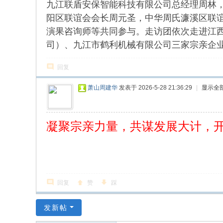
九江联盾安保智能科技有限公司总经理周林
w.
阳区联谊会会长周元圣，中华周氏濂溪区联
ch
演果咨询师等共同参与。走访团依次走进江
in
司）、九江市鹤利机械有限公司三家宗亲企
az
回复
ho
u.
萧山周建华
发表于 2026-5-28 21:36:29
|
显示全
cn
宗
凝聚宗亲力量，共谋发展大计，
旨
：
友
谊
回复
赞
踩
、
团
发新帖
结