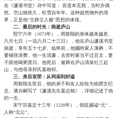
在《濂溪书堂》诗中写道： 吾道本无我，当时亦偶
然。空山独坐久，松雪自年年。这种超然物外的境
界，正是他“主静立人极”思想的体现。
二、最后的时光：病逝庐山
熙宁六年（1073年），周敦颐的身体越来越差。
六月七日（一说六月二十三日），他在庐山濂溪书堂
病逝，享年五十七岁。临终前，他嘱咐家人薄葬，不
要铺张浪费。他一生清廉，去世时家当不过百文，妻
子跟他喝粥度日。他死后，被葬在庐山清泉社三起
山，与他母亲郑氏墓相邻。
三、身后哀荣：从祠庙到封谥
周敦颐去世后，他的弟子和友人纷纷为他撰文纪
念。潘兴嗣写了《濂溪先生墓志铭》，详细记述了他
的一生。
宋宁宗嘉定十三年（1220年），朝廷赐谥“元”，
人称“元公”。