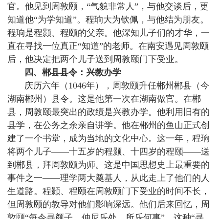
官。他见到周敦颐，“气貌非常人”，与他交谈后，更
知道他“为学知道”。程珦大为钦佩，与他结为朋友。
程珦是程颢、程颐的父亲。他深知儿子们的才华，一
直在寻找一位真正“知道”的老师。在南安遇见周敦颐
后，他决定把两个儿子送到周敦颐门下受业。
四、郴县县令：兴教办学
庆历六年（1046年），周敦颐升任郴州郴县（今
湖南郴州）县令。这是他第一次在湖南做官。在郴
县，周敦颐最突出的政绩是兴教办学。他利用旧有的
县学，在公务之余亲自讲学。他在郴州的鱼山正式创
建了一个书堂，成为当地的文化中心。这一年，程珦
将两个儿子——十五岁的程颢、十四岁的程颐——送
到郴县，拜周敦颐为师。这是中国思想史上最重要的
事件之一——理学两大奠基人，从此走上了他们的人
生道路。程颢、程颐在周敦颐门下受业的时间不长，
但周敦颐的教导对他们影响深远。他们后来回忆，周
敦颐“每令寻颜子、仲尼乐处，所乐何事”。这种“寻