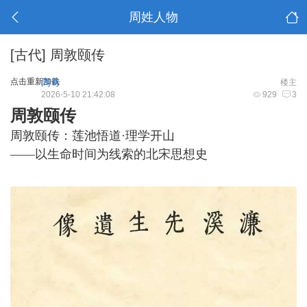
周姓人物
[古代]
周敦颐传
点击重新加载
周奇
楼主
2026-5-10 21:42:08
929
3
周敦颐传
周敦颐传：莲池悟道·理学开山
——以生命时间为线索的北宋思想史