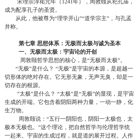
宋理宗淳祐元年（1241年），周敦颐从祀孔庙，
成为配享孔子的圣贤。
从此，他被尊为“理学开山”“道学宗主”，与孔孟
并称。
第七章 思想体系：无极而太极与诚为圣本
一、无极而太极：宇宙论的开创
周敦颐哲学思想的核心，是“无极而太极”。
“无极”是什么？ “无极”是宇宙的本源，是超越一
切形体的绝对存在。它无形无象，无声无臭，却是一
切存在的根源。
”太极”是什么？ “太极”是“无极”的显现，是宇宙
生成的开端。它包含着阴阳两种力量，一动一静，化
生万物。
周敦颐说：“五行一阴阳也，阴阳一太极也，太
极本无极也。”这个理论，把自然哲学与伦理哲学统
一起来。宇宙的生成过程，就是道的展开过程。人作