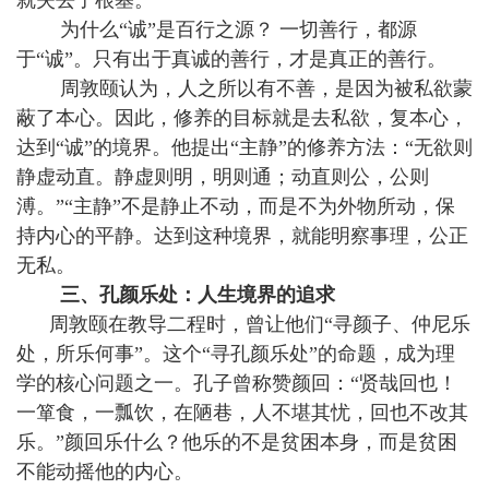
就失去了根基。
为什么“诚”是百行之源？ 一切善行，都源
于“诚”。只有出于真诚的善行，才是真正的善行。
周敦颐认为，人之所以有不善，是因为被私欲蒙
蔽了本心。因此，修养的目标就是去私欲，复本心，
达到“诚”的境界。他提出“主静”的修养方法：“无欲则
静虚动直。静虚则明，明则通；动直则公，公则
溥。”“主静”不是静止不动，而是不为外物所动，保
持内心的平静。达到这种境界，就能明察事理，公正
无私。
三、孔颜乐处：人生境界的追求
周敦颐在教导二程时，曾让他们“寻颜子、仲尼乐
处，所乐何事”。这个“寻孔颜乐处”的命题，成为理
学的核心问题之一。孔子曾称赞颜回：“贤哉回也！
一箪食，一瓢饮，在陋巷，人不堪其忧，回也不改其
乐。”颜回乐什么？他乐的不是贫困本身，而是贫困
不能动摇他的内心。