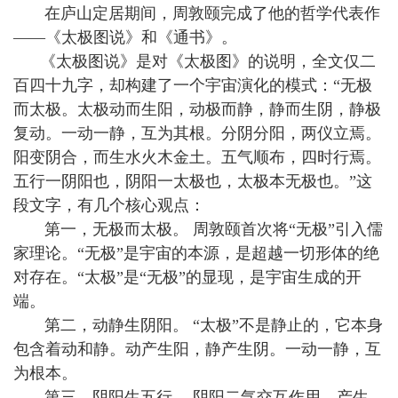
在庐山定居期间，周敦颐完成了他的哲学代表作
——《太极图说》和《通书》。
《太极图说》是对《太极图》的说明，全文仅二
百四十九字，却构建了一个宇宙演化的模式：“无极
而太极。太极动而生阳，动极而静，静而生阴，静极
复动。一动一静，互为其根。分阴分阳，两仪立焉。
阳变阴合，而生水火木金土。五气顺布，四时行焉。
五行一阴阳也，阴阳一太极也，太极本无极也。”这
段文字，有几个核心观点：
第一，无极而太极。 周敦颐首次将“无极”引入儒
家理论。“无极”是宇宙的本源，是超越一切形体的绝
对存在。“太极”是“无极”的显现，是宇宙生成的开
端。
第二，动静生阴阳。 “太极”不是静止的，它本身
包含着动和静。动产生阳，静产生阴。一动一静，互
为根本。
第三，阴阳生五行。 阴阳二气交互作用，产生