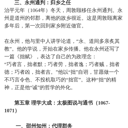
三、永州通判：归乡之任
治平元年（1064年）冬天，周敦颐移任永州通判。永
州是道州的邻郡，离他的故乡很近。这是周敦颐离家
多年后，第一次回到家乡附近做官。
在永州，他与里中人讲学论道，“永、道间多亲炙其
教”。他的学说，开始在家乡传播。他在永州还写了
一篇《拙赋》，表达了自己的为政理念：
“巧者言，拙者默；巧者劳，拙者逸；巧者贼，拙者
德；巧者凶，拙者吉。”他以“拙”自诩，甘愿做一个
不巧言令色、不投机取巧的“拙官”。这种“拙”的精
神，正是他“诚”的哲学的外化。
第五章 理学大成：太极图说与通书（1067-
1071）
一、邵州知州：代理郡务