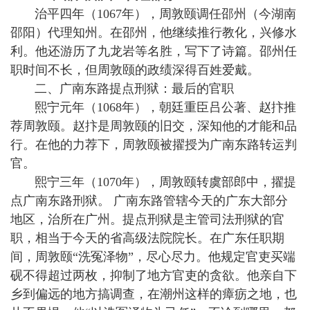
治平四年（1067年），周敦颐调任邵州（今湖南
邵阳）代理知州。在邵州，他继续推行教化，兴修水
利。他还游历了九龙岩等名胜，写下了诗篇。邵州任
职时间不长，但周敦颐的政绩深得百姓爱戴。
二、广南东路提点刑狱：最后的官职
熙宁元年（1068年），朝廷重臣吕公著、赵抃推
荐周敦颐。赵抃是周敦颐的旧交，深知他的才能和品
行。在他的力荐下，周敦颐被擢授为广南东路转运判
官。
熙宁三年（1070年），周敦颐转虞部郎中，擢提
点广南东路刑狱。 广南东路管辖今天的广东大部分
地区，治所在广州。提点刑狱是主管司法刑狱的官
职，相当于今天的省高级法院院长。在广东任职期
间，周敦颐“洗冤泽物”，尽心尽力。他规定官吏买端
砚不得超过两枚，抑制了地方官吏的贪欲。他亲自下
乡到偏远的地方搞调查，在潮州这样的瘴疬之地，也