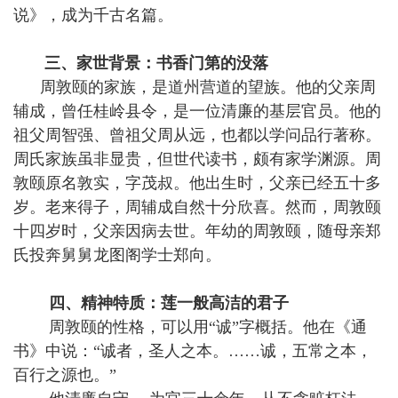
说》，成为千古名篇。
三、家世背景：书香门第的没落
周敦颐的家族，是道州营道的望族。他的父亲周
辅成，曾任桂岭县令，是一位清廉的基层官员。他的
祖父周智强、曾祖父周从远，也都以学问品行著称。
周氏家族虽非显贵，但世代读书，颇有家学渊源。周
敦颐原名敦实，字茂叔。他出生时，父亲已经五十多
岁。老来得子，周辅成自然十分欣喜。然而，周敦颐
十四岁时，父亲因病去世。年幼的周敦颐，随母亲郑
氏投奔舅舅龙图阁学士郑向。
四、精神特质：莲一般高洁的君子
周敦颐的性格，可以用“诚”字概括。他在《通
书》中说：“诚者，圣人之本。……诚，五常之本，
百行之源也。”