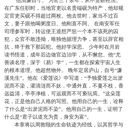
他清廉自守。 为官三十余年，从不贪赃枉法。
在广东任职时，当地官吏以名贵端砚为特产，他却规
定官吏买砚不得超过两枚。他去世时，家当不过百
文，妻子跟他喝粥度日。他刚直不阿。 在南安军任
司理参军时，转运使王逵想严惩一个本不该死的囚
犯，众官不敢违拗，唯独他据理力争，甚至以辞官相
抗，终于救下那囚犯。他好学深思。 少年时在月岩
读书悟道，成年后边做官边治学，从不懈怠。他“尤
善谈名理，深于《易》学”，一生都在探索宇宙人生
的根本道理。他超然物外。 晚年定居庐山，自号“濂
溪先生”。他在《爱莲说》中写道：“予独爱莲之出淤
泥而不染，濯清涟而不妖，中通外直，不蔓不枝，香
远益清，亭亭净植，可远观而不可亵玩焉。”这朵莲
花，正是他自己人格的写照。他用自己的一生，诠释
了什么是“出淤泥而不染”。他用自己的一生，证明了
什么是“君子以道充为贵，身安为富”。
本章将以周敦颐的生命轨迹为经线，以其哲学与