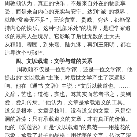
周敦颐认为，真正的快乐，不是来自外在的物质享
受，而是来自内心的充实与安宁。达到“诚”的境界，
就能“常泰无不足”，无论贫富、贵贱、穷达，都能保
持内心的快乐。这种“孔颜乐处”的境界，是理学家追
求的最高人生境界。它影响了后世无数的士大夫——
从程颢、程颐，到朱熹、陆九渊，再到王阳明，都在
追寻这个“乐处”。
四、文以载道：文学与道的关系
周敦颐不仅是一位哲学家，还是一位文学家。他
提出的“文以载道”主张，对后世文学产生了深远影
响。他在《通书·文辞》中说：“文所以载道也。……
文辞，艺也；道德，实也。笃其实而艺者书之，美则
爱，爱则传焉。”他认为，文章是承载道义的工具。
道义是根本，文章是枝叶。没有道义的文章，只是空
洞的辞藻；只有承载道义的文章，才有真正的价值。
他的《爱莲说》正是“文以载道”的典范——用莲花的
形象，承载了君子的品格；用优美的文字，传达了深