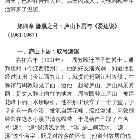
陆氏，已经在合州去世。蒲氏的嫁入，为他的晚年生
活带来了温暖。
第四章 濂溪之号：庐山卜居与《爱莲说》
（1061-1067）
一、庐山卜居：取号濂溪
嘉祐六年（1061年），周敦颐迁国子监博士，通
判虔州（今江西赣州）。他的好友潘兴嗣，知道他要
经过江州（今江西九江），就提前赶到江州等候，在
驿馆与周敦颐见了面，邀他一起游庐山。庐山风景秀
丽，是文人雅士向往的地方。周敦颐登上庐山，被莲
花峰下的山水所吸引。他在那里设立了一个学堂，学
堂前有一条小溪，发源自莲花峰，流经湓浦。周敦颐
经常在这条小溪里清洗帽带，于是给自己取了个名
号“濂”。“濂”是清浅之意，“溪”是山间流水。“濂
溪”这个名字，既是对故乡的怀念（他道州故居前也