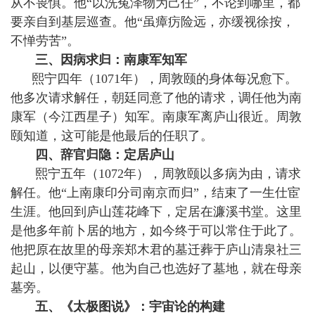
从不畏惧。他“以洗冤泽物为己任”，不论到哪里，都
要亲自到基层巡查。他“虽瘴疠险远，亦缓视徐按，
不惮劳苦”。
三、因病求归：南康军知军
熙宁四年（1071年），周敦颐的身体每况愈下。
他多次请求解任，朝廷同意了他的请求，调任他为南
康军（今江西星子）知军。南康军离庐山很近。周敦
颐知道，这可能是他最后的任职了。
四、辞官归隐：定居庐山
熙宁五年（1072年），周敦颐以多病为由，请求
解任。他“上南康印分司南京而归”，结束了一生仕宦
生涯。他回到庐山莲花峰下，定居在濂溪书堂。这里
是他多年前卜居的地方，如今终于可以常住于此了。
他把原在故里的母亲郑木君的墓迁葬于庐山清泉社三
起山，以便守墓。他为自己也选好了墓地，就在母亲
墓旁。
五、《太极图说》：宇宙论的构建