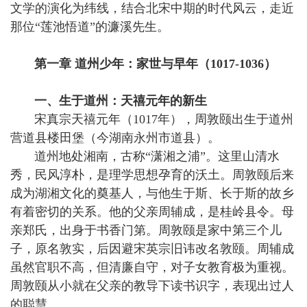
文学的演化为纬线，结合北宋中期的时代风云，走近
那位“莲池悟道”的濂溪先生。
第一章 道州少年：家世与早年（1017-1036）
一、生于道州：天禧元年的新生
宋真宗天禧元年（1017年），周敦颐出生于道州
营道县楼田堡（今湖南永州市道县）。
道州地处湘南，古称“潇湘之浦”。这里山清水
秀，民风淳朴，是理学思想孕育的沃土。周敦颐后来
成为湖湘文化的奠基人，与他生于斯、长于斯的故乡
有着密切的关系。他的父亲周辅成，是桂岭县令。母
亲郑氏，出身于书香门第。周敦颐是家中第三个儿
子，原名敦实，后因避宋英宗旧讳改名敦颐。周辅成
虽然官职不高，但清廉自守，对子女教育极为重视。
周敦颐从小就在父亲的教导下读书识字，表现出过人
的聪慧。