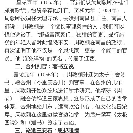
皇祐五年（1053年），官员们认为周敦颐在桂阳
颇有政绩，纷纷举荐他升官。至和元年（1054年），
周敦颐被调任大理寺丞，去洪州南昌县上任。南昌人
都说：“周敦颐是一个擅长审理案件的人，我们可以
找他诉讼了。”那些富家豪门、狡猾的官吏、品行恶
劣的年轻人皆对此惶恐不安。周敦颐在南昌的政绩，
再次证明了他不仅是一个思想家，更是一个能干的官
员。他“洗冤泽物”的美名，传遍了江西。
二、合州判官：著书立说
嘉祐元年（1056年），周敦颐升迁为太子中舍签
书，署合州（今重庆合川）判官事。在合州的几年
里，周敦颐开始系统地进行学术研究。他精研《周
易》，融合儒释道三家思想，逐步形成了自己的哲学
体系。合州地处川东，远离政治中心，但文化氛围浓
厚。周敦颐在这里边做官边治学，为后来撰写《太极
图说》和《通书》奠定了基础。
三、论道王安石：思想碰撞