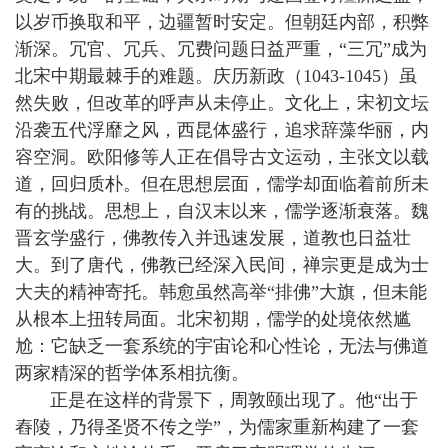
以岁币换取和平，边疆暂时安定。但朝廷内部，积弊
渐深。冗官、冗兵、冗费问题日益严重，“三冗”成为
北宋中期最棘手的难题。庆历新政（1043-1045）虽
然失败，但改革的呼声从未停止。文化上，宋初文坛
沿袭五代浮靡之风，西昆体盛行，追求辞藻华丽，内
容空洞。欧阳修等人正在倡导古文运动，主张文以载
道，回归质朴。但在思想层面，儒学却面临着前所未
有的挑战。思想上，自汉末以来，儒学逐渐衰落。魏
晋玄学盛行，佛教传入并迅速发展，道教也日益壮
大。到了唐代，佛教已经深入民间，禅宗更是成为士
大夫的精神寄托。韩愈虽然高举“排佛”大旗，但未能
从根本上扭转局面。北宋初期，儒学的处境依然尴
尬：它缺乏一套系统的宇宙论和心性论，无法与佛道
两家精深的哲学体系相抗衡。
正是在这样的背景下，周敦颐出现了。他“出于
舂陵，乃得圣贤不传之学”，为儒家重新构建了一套