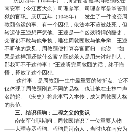
庆历四年（1044年），刑部使者推荐周敦颐改任
南安军（今江西大余）司理参军。司理参军是掌管刑
狱的官职。庆历五年（1045年），发生了一件改变周
敦颐命运的事。有一个囚犯，依法本不该被处死，但
转运使王逵想严惩他。王逵是一个凶残骄悍的酷吏，
众官都不敢与他争执，唯独周敦颐敢与他争辩。王逵
不听他的意见，周敦颐便打算弃官而归，他说：“如
果是这样那还做什么官？既然杀人是用来讨好别人，
那我可不干这种事！”王逵听完周敦颐的话，终于悔
悟，释放了这个囚犯。
这件事，是周敦颐一生中最重要的转折点。它不
仅体现了周敦颐刚直不阿的品格，也让他在士林中声
名鹊起。《宋史》将此事写入本传，成为周敦颐人格
的典范。
三、结识程珦：二程之父的赏识
南安军任职期间，周敦颐结识了一位重要人物
——大理寺丞程珦。程珦是河南人，当时也在南安为