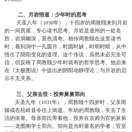
二、月岩悟道：少年时的思考
天圣八年（1030年），十四岁的周敦颐来到月岩
的一间房屋，专心读书思考。月岩是道州的一处名
胜，岩洞幽深，景色清奇。相传周敦颐在这里读书
时，看到洞中一孔圆月，时圆时缺，时明时暗，从中
悟出了阴阳变化的道理。这个传说，虽然未必完全可
信，但反映了周敦颐少年时就有的哲学思考。他后来
在《太极图说》中提出的阴阳动静理论，与月岩的启
示不无关系。
三、父亲去世：投奔舅舅郑向
天圣九年（1031年），周敦颐十四岁时，父亲周
辅成在桂岭县令任上病逝。年幼的周敦颐，失去了生
活的依靠。母亲郑氏带着他，投奔在京师为官的舅舅
——龙图阁学士郑向。郑向是当时著名的学者，官至