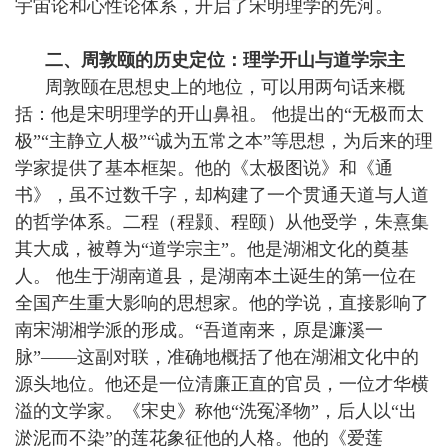
宇宙论和心性论体系，开启了宋明理学的先河。
二、周敦颐的历史定位：理学开山与道学宗主
周敦颐在思想史上的地位，可以用两句话来概
括：他是宋明理学的开山鼻祖。 他提出的“无极而太
极”“主静立人极”“诚为五常之本”等思想，为后来的理
学家提供了基本框架。他的《太极图说》和《通
书》，虽不过数千字，却构建了一个贯通天道与人道
的哲学体系。二程（程颢、程颐）从他受学，朱熹集
其大成，被尊为“道学宗主”。他是湖湘文化的奠基
人。 他生于湖南道县，是湖南本土诞生的第一位在
全国产生重大影响的思想家。他的学说，直接影响了
南宋湖湘学派的形成。“吾道南来，原是濂溪一
脉”——这副对联，准确地概括了他在湖湘文化中的
源头地位。他还是一位清廉正直的官员，一位才华横
溢的文学家。《宋史》称他“洗冤泽物”，后人以“出
淤泥而不染”的莲花象征他的人格。他的《爱莲