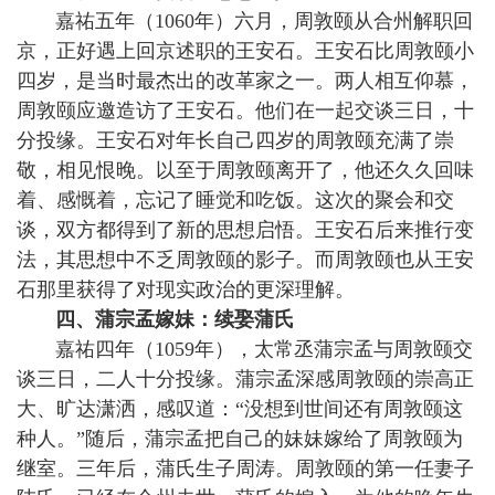
嘉祐五年（1060年）六月，周敦颐从合州解职回
京，正好遇上回京述职的王安石。王安石比周敦颐小
四岁，是当时最杰出的改革家之一。两人相互仰慕，
周敦颐应邀造访了王安石。他们在一起交谈三日，十
分投缘。王安石对年长自己四岁的周敦颐充满了崇
敬，相见恨晚。以至于周敦颐离开了，他还久久回味
着、感慨着，忘记了睡觉和吃饭。这次的聚会和交
谈，双方都得到了新的思想启悟。王安石后来推行变
法，其思想中不乏周敦颐的影子。而周敦颐也从王安
石那里获得了对现实政治的更深理解。
四、蒲宗孟嫁妹：续娶蒲氏
嘉祐四年（1059年），太常丞蒲宗孟与周敦颐交
谈三日，二人十分投缘。蒲宗孟深感周敦颐的崇高正
大、旷达潇洒，感叹道：“没想到世间还有周敦颐这
种人。”随后，蒲宗孟把自己的妹妹嫁给了周敦颐为
继室。三年后，蒲氏生子周涛。周敦颐的第一任妻子