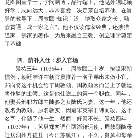
龙图阁直学士，学问渊博，品行端正。他见外甥聪颖
好学，志向远大，非常喜爱，决定亲自培养他。在舅
舅的教导下，周敦颐“知识广泛，博取众家之长，融
会贯通，成一家之言”。他不仅读儒家经典，还涉猎
道家、佛家的著作，为后来融合三教、创立理学奠定
了基础。
四、荫补入仕：步入官场
景祐三年（1036年），周敦颐二十岁。按照宋朝
惯例，朝廷准许在朝官员推荐一名子弟出来做小官。
郑向将这个机会给了周敦颐。周敦颐因而当上了朝廷
将作监的主簿。这是他仕途上的第一个职位。同年，
他娶兵部职方郎中陆参之女陆氏为妻。这一年，他还
改名为敦颐。原名敦实，因避宋英宗旧讳而改。这个
名字，伴随了他一生。然而，好景不长。景祐四年
（1037年），舅舅郑向调任两浙转运使，周敦颐随母
迁居润州丹徒县（今江苏镇江）。不久，舅舅和母亲