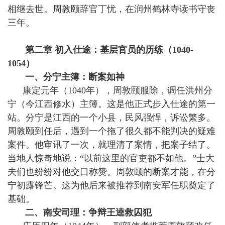
相继去世。周敦颐辞官丁忧，在润州鹤林寺读书守丧
三年。
第二章 初入仕途：基层官员的历练（1040-
1054）
一、分宁主簿：断案如神
康定元年（1040年），周敦颐服除，调任洪州分
宁（今江西修水）主簿。这是他正式步入仕途的第一
站。分宁是江西的一个小县，民风强悍，诉讼繁多。
周敦颐到任后，遇到一个拖了很久都不能判决的疑难
案件。他审讯了一次，就理清了案情，把案子结了。
当地人惊奇地说：“以前这里的官吏都不如他。”士大
夫们也纷纷对他交口称赞。周敦颐的断案才能，在分
宁初露锋芒。这为他后来被推荐到南安军任职奠定了
基础。
二、南安司理：争辩王逵救囚犯