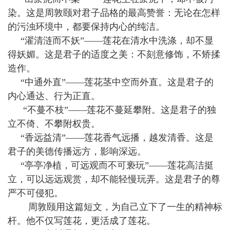
染。这是周敦颐对君子品格的最高赞誉：无论在怎样
的污浊环境中，都要保持内心的纯洁。
“濯清涟而不妖”——莲花在清水中洗涤，却不显
得妖媚。这是君子的适度之美：不刻意修饰，不矫揉
造作。
“中通外直”——莲花茎中空而外直。这是君子的
内心通达、行为正直。
“不蔓不枝”——莲花不蔓延攀附。这是君子的独
立不倚、不攀附权贵。
“香远益清”——莲花香气远播，越发清香。这是
君子的美德传播远方，影响深远。
“亭亭净植，可远观而不可亵玩”——莲花高洁挺
立，可以远远观赏，却不能轻慢玩弄。这是君子的尊
严不可侵犯。
周敦颐用这篇短文，为自己立下了一生的精神标
杆。他不仅写莲花，更活成了莲花。