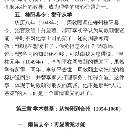
孔颜乐处”的教导，成为理学的核心命题之一。
五、桂阳县令：郡守从学
庆历八年（1048年），周敦颐调任郴州桂阳县
令。治官政绩十分显著。郡守李初平认为周敦颐很贤
能，平时不对他拿上司的架子，还向周敦颐请
教：“我现在想读书了，你觉得怎么样？”周敦颐
说：“您学习的知识还不够，可以由我为您讲说。”皇
祐元年（1049年），李初平在周敦颐的帮助下，果然
学有所得。同年，李初平去世，周敦颐主动把他的棺
椁护送回乡，并替李家人打理事务，忙碌奔波。这件
事，体现了周敦颐对朋友的真诚。他不是那种“人走
茶凉”的人，而是一个重情重义的君子。
第三章 学术奠基：从桂阳到合州（1054-1060）
一、南昌县令：再显断案才能