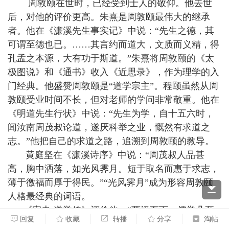
周敦颐在世时，已经受到士人的敬仰。他去世
后，对他的评价更高。朱熹是周敦颐最伟大的继承
者。他在《濂溪先生事实记》中说：“先生之德，其
可谓至德也已。……其言约而道大，文质而义精，得
孔孟之本源，大有功于斯道。”朱熹将周敦颐的《太
极图说》和《通书》收入《近思录》，作为理学的入
门经典。他盛赞周敦颐是“道学宗主”。程颐虽然从周
敦颐受业时间不长，但对老师的学问非常敬重。他在
《明道先生行状》中说：“先生为学，自十五六时，
闻汝南周茂叔论道，遂厌科举之业，慨然有求道之
志。”他把自己的求道之路，追溯到周敦颐的教导。
黄庭坚在《濂溪诗序》中说：“周茂叔人品甚
高，胸中洒落，如光风霁月。短于取名而惠于求志，
薄于徼福而厚于得民。”“光风霁月”成为形容周敦颐
人格最经典的词语。
《宋史·道学传》评价他：“两汉而下，儒学几至
回复
收藏
转播
分享
淘帖
大坏。千有馀载，至宋中叶，周敦颐出于舂陵，乃得