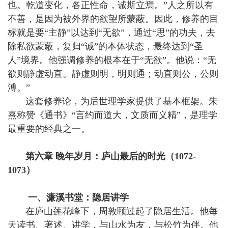
也。乾道变化，各正性命，诚斯立焉。”人之所以有
不善，是因为被外界的欲望所蒙蔽。因此，修养的目
标就是要“主静”以达到“无欲”，通过“思”的功夫，去
除私欲蒙蔽，复归“诚”的本体状态，最终达到“圣
人”境界。他强调修养的根本在于“无欲”。他说：“无
欲则静虚动直。静虚则明，明则通；动直则公，公则
溥。”
这套修养论，为后世理学家提供了基本框架。朱
熹称赞《通书》“言约而道大，文质而义精”，是理学
最重要的经典之一。
第六章 晚年岁月：庐山最后的时光（1072-
1073）
一、濂溪书堂：隐居讲学
在庐山莲花峰下，周敦颐过起了隐居生活。他每
天读书、著述、讲学，与山水为友，与松竹为伴。他