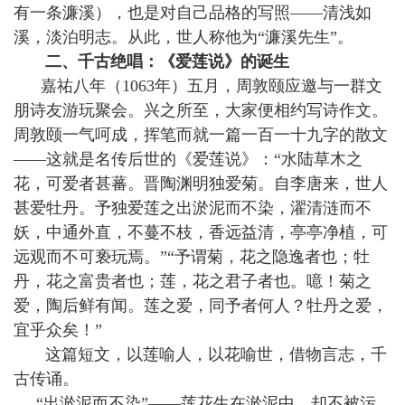
有一条濂溪），也是对自己品格的写照——清浅如
溪，淡泊明志。从此，世人称他为“濂溪先生”。
二、千古绝唱：《爱莲说》的诞生
嘉祐八年（1063年）五月，周敦颐应邀与一群文
朋诗友游玩聚会。兴之所至，大家便相约写诗作文。
周敦颐一气呵成，挥笔而就一篇一百一十九字的散文
——这就是名传后世的《爱莲说》：“水陆草木之
花，可爱者甚蕃。晋陶渊明独爱菊。自李唐来，世人
甚爱牡丹。予独爱莲之出淤泥而不染，濯清涟而不
妖，中通外直，不蔓不枝，香远益清，亭亭净植，可
远观而不可亵玩焉。”“予谓菊，花之隐逸者也；牡
丹，花之富贵者也；莲，花之君子者也。噫！菊之
爱，陶后鲜有闻。莲之爱，同予者何人？牡丹之爱，
宜乎众矣！”
这篇短文，以莲喻人，以花喻世，借物言志，千
古传诵。
“出淤泥而不染”——莲花生在淤泥中，却不被污