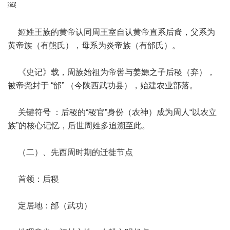
￼
姬姓王族的黄帝认同周王室自认黄帝直系后裔，父系为
黄帝族（有熊氏），母系为炎帝族（有邰氏）。
《史记》载，周族始祖为帝喾与姜嫄之子后稷（弃），
被帝尧封于 “邰” （今陕西武功县），始建农业部落。
关键符号 ：后稷的“稷官”身份（农神）成为周人“以农立
族”的核心记忆，后世周姓多追溯至此。
（二）、先西周时期的迁徙节点
首领：后稷
定居地：邰（武功）