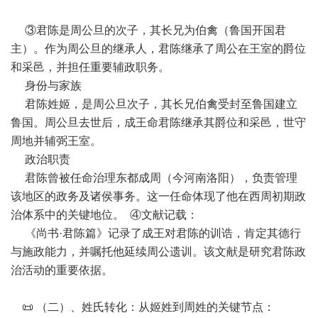
③君陈是周公旦的次子，其长兄为伯禽（鲁国开国君
主）。作为周公旦的继承人，君陈继承了周公在王室的爵位
和采邑，并担任重要辅政职务。
身份与家族
君陈姓姬，是周公旦次子，其长兄伯禽受封至鲁国建立
鲁国。周公旦去世后，成王命君陈继承其爵位和采邑，世守
周地并辅弼王室。 ‌
政治职责
君陈曾被任命治理东都成周（今河南洛阳），负责管理
该地区的政务及诸侯事务。这一任命体现了他在西周初期政
治体系中的关键地位。 ‌ ④文献记载：
《尚书·君陈篇》记录了成王对君陈的训诰，肯定其德行
与施政能力，并嘱托他延续周公遗训。该文献是研究君陈政
治活动的重要依据。 ‌
📜 （二）、姓氏转化：从姬姓到周姓的关键节点：