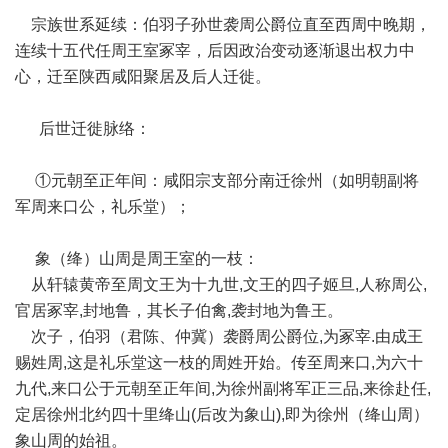
宗族世系延续：伯羽子孙世袭周公爵位直至西周中晚期，
连续十五代任周王室冢宰，后因政治变动逐渐退出权力中
心，迁至陕西咸阳聚居及后人迁徙。
后世迁徙脉络：
①元朝至正年间：咸阳宗支部分南迁徐州（如明朝副将
军周来口公，礼乐堂）；
象（绛）山周是周王室的一枝：
从轩辕黄帝至周文王为十九世,文王的四子姬旦,人称周公,
官居冢宰,封地鲁，其长子伯禽,袭封地为鲁王。
次子，伯羽（君陈、仲冀）袭爵周公爵位,为冢宰.由成王
赐姓周,这是礼乐堂这一枝的周姓开始。传至周来口,为六十
九代,来口公于元朝至正年间,为徐州副将军正三品,来徐赴任,
定居徐州北约四十里绛山(后改为象山),即为徐州（绛山周）
象山周的始祖。