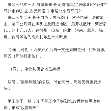
来口公兄弟三人,自咸阳来,长兄周谓口,定居邳县(今徐州市
邳州市)笆头山,次兄周爱口,定居北京后宰门外.
来口公生二子:长子自熊，居后象山，次子自盛，居前象
山。谓口公后裔在扒头山及附近地区。后开枝散叶，繁衍后
代，约十几万人。在徐州、山东、皖北、河南、北京、福
建、台湾等地为周姓礼乐堂一大旺族。
②宋元时期 ：西安姬姓后裔一支迁湖南道州，衍出濂溪
周氏（周敦颐家族）。
️ （四）、争议与历史地位辨析
尽管，“最早周姓”的争议，除伯羽外，周姓另有重要源
头：
平王少子一脉 ：东周平王少子姬烈第19世孙姬邕改姓
周，形成“汝南周氏”；