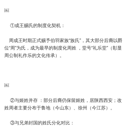
￼
①成王赐氏的制度化契机：
周成王时期正式赐予伯羽家族“族氏”，其大部分后裔以爵
位“周”为氏，成为最早的制度化周姓 ，堂号“礼乐堂”（彰显
周公制礼作乐的文化传承）。
￼
②与姬姓并存 ：部分后裔仍保留姬姓，居陕西西安；改
姓周者主要分布于鲁地（今山东）、徐州（今江苏）。
③与兄弟封国的姓氏分化对比：