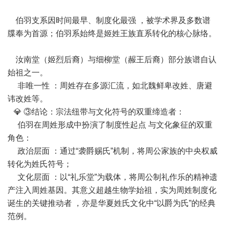
伯羽支系因时间最早、制度化最强 ，被学术界及多数谱
牒奉为首源；伯羽系始终是姬姓王族直系转化的核心脉络。
汝南堂（姬烈后裔）与细柳堂（赧王后裔）部分族谱自认
始祖之一。
非唯一性 ：周姓存在多源汇流，如北魏鲜卑改姓、唐避
讳改姓等。
💎 ③结论：宗法纽带与文化符号的双重缔造者：
伯羽在周姓形成中扮演了制度性起点 与文化象征的双重
角色：
政治层面 ：通过“袭爵赐氏”机制，将周公家族的中央权威
转化为姓氏符号；
文化层面 ：以“礼乐堂”为载体，将周公制礼作乐的精神遗
产注入周姓基因。其意义超越生物学始祖，实为周姓制度化
诞生的关键推动者 ，亦是华夏姓氏文化中“以爵为氏”的经典
范例。