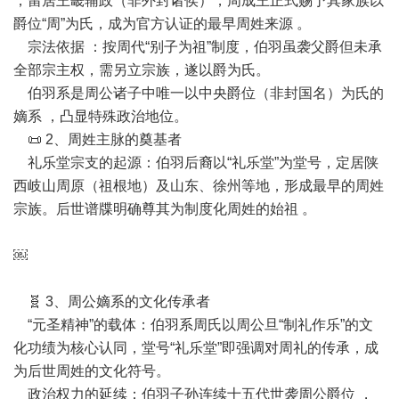
，留居王畿辅政（非外封诸侯），周成王正式赐予其家族以
爵位“周”为氏，成为官方认证的最早周姓来源 。
宗法依据 ：按周代“别子为祖”制度，伯羽虽袭父爵但未承
全部宗主权，需另立宗族，遂以爵为氏。
伯羽系是周公诸子中唯一以中央爵位（非封国名）为氏的
嫡系 ，凸显特殊政治地位。
📜 2、周姓主脉的奠基者
礼乐堂宗支的起源：伯羽后裔以“礼乐堂”为堂号，定居陕
西岐山周原（祖根地）及山东、徐州等地，形成最早的周姓
宗族。后世谱牒明确尊其为制度化周姓的始祖 。
￼
🧬 3、周公嫡系的文化传承者
“元圣精神”的载体：伯羽系周氏以周公旦“制礼作乐”的文
化功绩为核心认同，堂号“礼乐堂”即强调对周礼的传承，成
为后世周姓的文化符号。
政治权力的延续：伯羽子孙连续十五代世袭周公爵位 ，