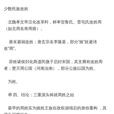
少数民族改姓
北魏孝文帝汉化改革时，鲜卑贺鲁氏、普屯氏改姓周
（如北周名将周摇）。
唐末避祸改姓：唐玄宗名李隆基，部分“姬”姓避讳
改“周”。
异姓诸侯归化商遗民微子启封宋国，其支裔有改姓周
者；楚灭周公国（河南汝南），部分公族以国为姓。
为姓。
🧭 四、结论：三重源头铸就周姓之始
最早的周姓实为姬姓王族在政权崩塌后的身份重构 ，其