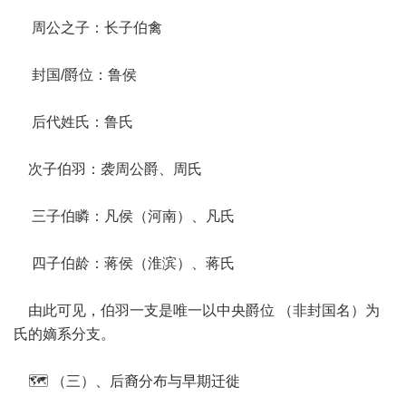
周公之子：长子伯禽
封国/爵位：鲁侯
后代姓氏：鲁氏
次子伯羽：袭周公爵、周氏
三子伯瞵：凡侯（河南）、凡氏
四子伯龄：蒋侯（淮滨）、蒋氏
由此可见，伯羽一支是唯一以中央爵位 （非封国名）为
氏的嫡系分支。
🗺️ （三）、后裔分布与早期迁徙