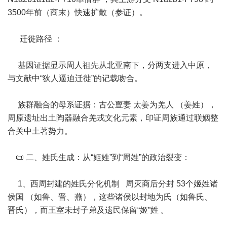
3500年前（商末）快速扩散（参证）。
迁徙路径 ：
基因证据显示周人祖先从北亚南下，分两支进入中原，
与文献中“狄人逼迫迁徙”的记载吻合。
族群融合的母系证据：古公亶妻 太姜为羌人 （姜姓），
周原遗址出土陶器融合羌戎文化元素，印证周族通过联姻整
合关中土著势力。
📜 二、姓氏生成：从“姬姓”到“周姓”的政治裂变：
1、西周封建的姓氏分化机制 周灭商后分封 53个姬姓诸
侯国 （如鲁、晋、燕），这些诸侯以封地为氏（如鲁氏、
晋氏），而王室未封子弟及遗民保留“姬”姓 。