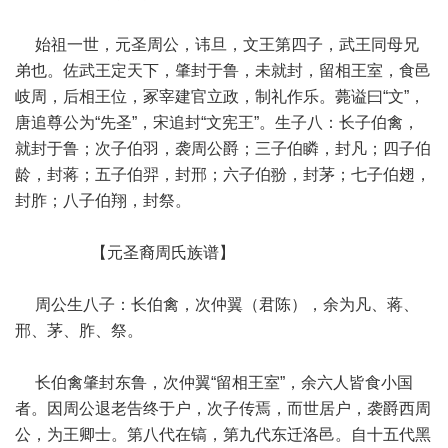
始祖一世，元圣周公，讳旦，文王第四子，武王同母兄
弟也。佐武王定天下，肇封于鲁，未就封，留相王室，食邑
岐周，后相王位，冢宰建官立政，制礼作乐。薨谥曰“文”，
唐追尊公为“先圣”，宋追封“文宪王”。生子八：长子伯禽，
就封于鲁；次子伯羽，袭周公爵；三子伯瞵，封凡；四子伯
龄，封蒋；五子伯羿，封邢；六子伯翂，封茅；七子伯翅，
封胙；八子伯翔，封祭。
【元圣裔周氏族谱】
周公生八子：长伯禽，次仲翼（君陈），余为凡、蒋、
邢、茅、胙、祭。
长伯禽肇封东鲁，次仲翼“留相王室”，余六人皆食小国
者。因周公退老告终于户，次子传焉，而世居户，袭爵西周
公，为王卿士。第八代在镐，第九代东迁洛邑。自十五代黑