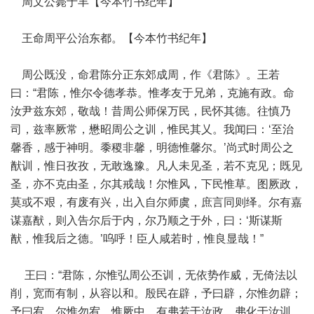
周文公薨于丰【今本竹书纪年】
王命周平公治东都。【今本竹书纪年】
周公既没，命君陈分正东郊成周，作《君陈》。王若
曰：“君陈，惟尔令德孝恭。惟孝友于兄弟，克施有政。命
汝尹兹东郊，敬哉！昔周公师保万民，民怀其德。往慎乃
司，兹率厥常，懋昭周公之训，惟民其乂。我闻曰：‘至治
馨香，感于神明。黍稷非馨，明德惟馨尔。’尚式时周公之
猷训，惟日孜孜，无敢逸豫。凡人未见圣，若不克见；既见
圣，亦不克由圣，尔其戒哉！尔惟风，下民惟草。图厥政，
莫或不艰，有废有兴，出入自尔师虞，庶言同则绎。尔有嘉
谋嘉猷，则入告尔后于内，尔乃顺之于外，曰：‘斯谋斯
猷，惟我后之德。’呜呼！臣人咸若时，惟良显哉！”
王曰：“君陈，尔惟弘周公丕训，无依势作威，无倚法以
削，宽而有制，从容以和。殷民在辟，予曰辟，尔惟勿辟；
予曰宥，尔惟勿宥，惟厥中。有弗若于汝政，弗化于汝训，