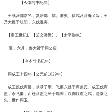
【今本竹书纪年】
王既营都洛邑，复居酆、镐。淮夷、徐戎及商奄又叛，王
乃大搜于岐阳，东伐淮夷。
【帝王世纪]、【艺文类聚】、【太平御览】
夏，六月，鲁大禘于周公庙。
【今本竹书纪年】
周成王十四年【公元前1029年】
成王践伐商邑，杀录子聖。飞廉东逃于商盖氏。成王伐商
盖，杀飞廉，西迁商盖之民于邾圄，以御奴虘之戎，是秦之
先，世作周卫。