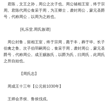
君陈，文王之孙，周公之次子也。周公辅相王室，终于宗
周。君陈代周公食采于周，为王卿士，袭封周公，蒙元圣爵
号，代称周公，以周为之姓也。
[礼乐堂.周氏族谱]
周公封鲁，留相王室，终于宗周，薨于丰，葬于毕。长子
伯禽之鲁。次子伯羽嗣周公，食采于周，袭封周公，蒙元圣
爵号，代称周公。成王赐族氏，以爵为氏，曰周氏，此周氏
之所自始也。
【周氏志】
周成王十三年【公元前1030年】
王师会齐侯、鲁侯伐戎。