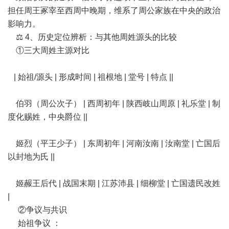
担任周王冢宰至西周中晚期，维系了周公家族在中央的政治
影响力。
⚖️ 4、历史定位辨析：与其他周姓源头的比较
①三大周姓主源对比
| 始祖/源头 | 形成时间 | 祖根地 | 堂号 | 特点 ||
伯羽（周公次子） | 西周初年 | 陕西岐山周原 | 礼乐堂 | 制
度化赐姓，中央爵位 ||
姬烈（平王少子） | 东周初年 | 河南汝南 | 汝南堂 | 亡国后
以封地为氏 ||
姬赧王后代 | 战国末期 | 江苏沛县 | 细柳堂 | 亡国遗民改姓
|
②争议与共识
始祖争议 ：