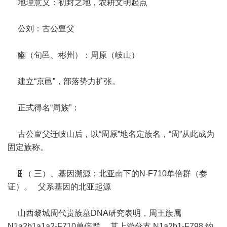
地理意义：初封之地，农耕文明起点
公刘：古公亶父
豳（旬邑、彬州）：周原（岐山）
建立“京邑”，部落势力扩张。
正式得名“周族”：
古公亶父迁岐山后，以“周原”地名定族名，“周”从此成为
固定族称。
🧬（ 三）、基因溯源：北亚南下的N-F710单倍群（参
证）。 父系基因的北亚起源
山西黎城周代贵族墓DNA研究表明，周王族属
N1a2b1a1a2-F710单倍群 ，其上游分支 N1a2b1-F798 约