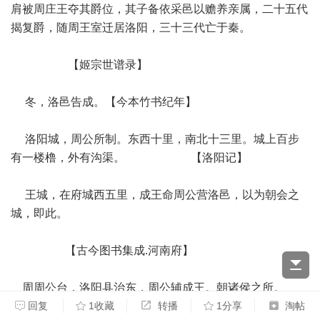
肩被周庄王夺其爵位，其子备依采邑以赡养亲属，二十五代
揭复爵，随周王室迁居洛阳，三十三代亡于秦。
【姬宗世谱录】
冬，洛邑告成。【今本竹书纪年】
洛阳城，周公所制。东西十里，南北十三里。城上百步
有一楼橹，外有沟渠。 【洛阳记】
王城，在府城西五里，成王命周公营洛邑，以为朝会之
城，即此。
【古今图书集成.河南府】
周周公台，洛阳县治东，周公辅成王。朝诸侯之所。
回复
1收藏
转播
1分享
淘帖