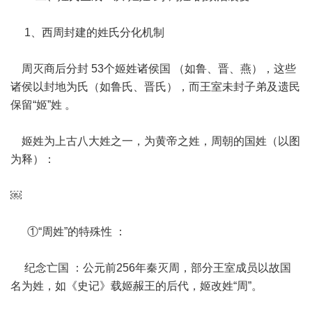
1、西周封建的姓氏分化机制
周灭商后分封 53个姬姓诸侯国 （如鲁、晋、燕），这些
诸侯以封地为氏（如鲁氏、晋氏），而王室未封子弟及遗民
保留“姬”姓 。
姬姓为上古八大姓之一，为黄帝之姓，周朝的国姓（以图
为释）：
￼
①“周姓”的特殊性 ：
纪念亡国 ：公元前256年秦灭周，部分王室成员以故国
名为姓，如《史记》载姬赧王的后代，姬改姓“周”。