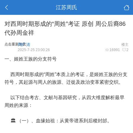
江苏周氏
对西周时期形成的“周姓”考证 原创 周公后裔86
代孙周金祥
点击重新加载
周广涛
楼主
2025-7-25 23:00:26
16991
2
一、姬姓王族的分支符号
西周时期形成的“周姓”本质上的考证，是姬姓王族的分支
符号，其起源与周人的族源、迁徙及政治变革紧密交织。
以下结合考古、文献与基因研究，从四大维度解析最早
周姓的来源：
🏛️ （一）、血缘始祖：从黄帝谱系到后稷封邰。