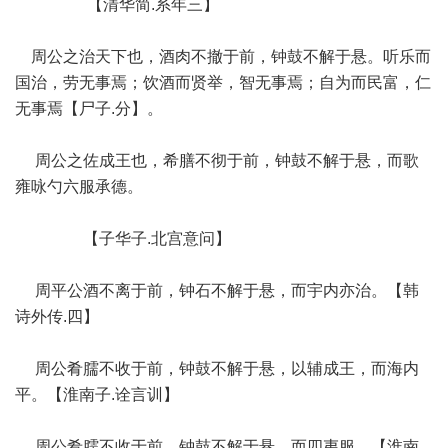
【清华简.系年三】
周公之治天下也，酒肉不撤于前，钟鼓不解于悬。听乐而
国治，劳无事焉；饮酒而贤举，智无事焉；自为而民富，仁
无事焉【尸子.分】。
周公之佐成王也，希膳不彻于前，钟鼓不解于悬，而歌
雍咏勺六服承德。
【子华子.北宫意问】
周平公酒不离于前，钟石不解于悬，而宇内亦治。【韩
诗外传.四】
周公肴臑不收于前，钟鼓不解于悬，以辅成王，而海内
平。【淮南子.诠言训】
周公肴臑不收于前，钟鼓不解于悬，而四夷服。【淮南