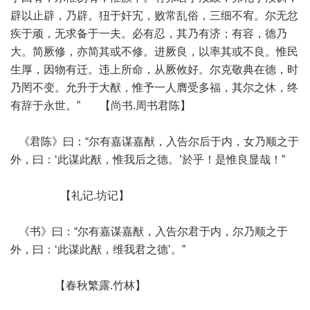
辟以止辟，乃辟。狃于奸宄，败常乱俗，三细不宥。尔无忿
疾于顽，无求备于一夫。必有忍，其乃有济；有容，德乃
大。简厥修，亦简其或不修。进厥良，以率其或不良。惟民
生厚，因物有迁。违上所命，从厥攸好。尔克敬典在德，时
乃罔不变。允升于大猷，惟予一人膺受多福，其尔之休，终
有辞于永世。” 【尚书.周书君陈】
《君陈》曰：“尔有嘉谋嘉猷，入告尔后于内，女乃顺之于
外，曰：‘此谋此猷，惟我后之德。’於乎！是惟良显哉！”
【礼记.坊记】
《书》曰：“尔有嘉谋嘉猷，入告尔君于内，尔乃顺之于
外，曰：‘此谋此猷，维我君之德’。”
【春秋繁露.竹林】