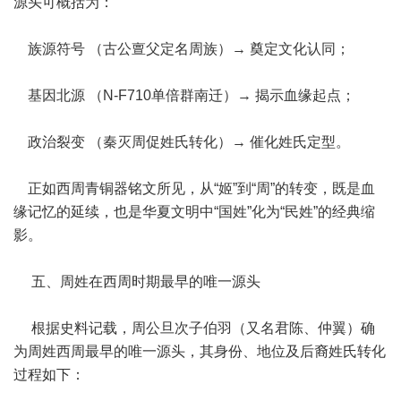
源头可概括为：
族源符号 （古公亶父定名周族）→ 奠定文化认同；
基因北源 （N-F710单倍群南迁）→ 揭示血缘起点；
政治裂变 （秦灭周促姓氏转化）→ 催化姓氏定型。
正如西周青铜器铭文所见，从“姬”到“周”的转变，既是血
缘记忆的延续，也是华夏文明中“国姓”化为“民姓”的经典缩
影。
五、周姓在西周时期最早的唯一源头
根据史料记载，周公旦次子伯羽（又名君陈、仲翼）确
为周姓西周最早的唯一源头，其身份、地位及后裔姓氏转化
过程如下：