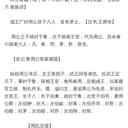
子.泰族训】
成王广封周公庶子六人，皆有茅土。【汉书.王莽传】
周公之子就封于鲁，次子留相王室，代为周公。其余食
小国者六人：凡、蒋、邢、茅、胙、祭也。
【史记.鲁周公世家索隐】
始祖周公讳旦，文王第四子，武王同母弟也。佐武王定
天下，肇封于鲁，留相王室，食邑岐周，后相成王，位家建
官立政、制礼作乐。薨，谥曰文，唐追尊公为先圣，宋追封
文宪王。生子八：长子伯禽，就封于鲁；次世子伯羽，袭周
公爵；次伯翀，封凡；次伯龄，封蒋；次伯开羽，封邢；次
伯翂，封茅；次伯翄，封胙；次伯翔，封祭。
【周氏宗谱】