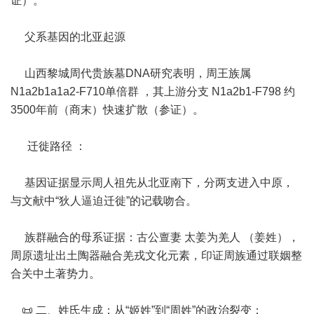
证）。
父系基因的北亚起源
山西黎城周代贵族墓DNA研究表明，周王族属
N1a2b1a1a2-F710单倍群 ，其上游分支 N1a2b1-F798 约
3500年前（商末）快速扩散（参证）。
迁徙路径 ：
基因证据显示周人祖先从北亚南下，分两支进入中原，
与文献中“狄人逼迫迁徙”的记载吻合。
族群融合的母系证据：古公亶妻 太姜为羌人 （姜姓），
周原遗址出土陶器融合羌戎文化元素，印证周族通过联姻整
合关中土著势力。
📜 二、姓氏生成：从“姬姓”到“周姓”的政治裂变：