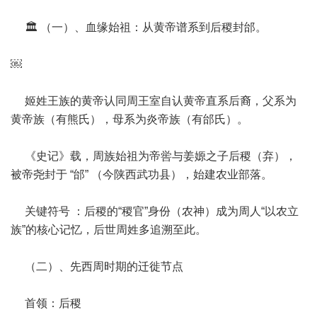
🏛️ （一）、血缘始祖：从黄帝谱系到后稷封邰。
￼
姬姓王族的黄帝认同周王室自认黄帝直系后裔，父系为
黄帝族（有熊氏），母系为炎帝族（有邰氏）。
《史记》载，周族始祖为帝喾与姜嫄之子后稷（弃），
被帝尧封于 “邰” （今陕西武功县），始建农业部落。
关键符号 ：后稷的“稷官”身份（农神）成为周人“以农立
族”的核心记忆，后世周姓多追溯至此。
（二）、先西周时期的迁徙节点
首领：后稷