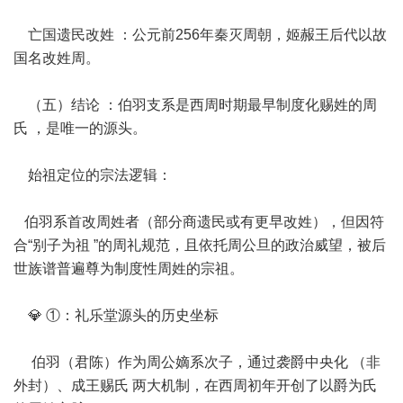
亡国遗民改姓 ：公元前256年秦灭周朝，姬赧王后代以故
国名改姓周。
（五）结论 ：伯羽支系是西周时期最早制度化赐姓的周
氏 ，是唯一的源头。
始祖定位的宗法逻辑：
伯羽系首改周姓者（部分商遗民或有更早改姓），但因符
合“别子为祖 ”的周礼规范，且依托周公旦的政治威望，被后
世族谱普遍尊为制度性周姓的宗祖。
💎 ①：礼乐堂源头的历史坐标
伯羽（君陈）作为周公嫡系次子，通过袭爵中央化 （非
外封）、成王赐氏 两大机制，在西周初年开创了以爵为氏