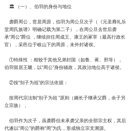
🏛️ （一）、伯羽的身份与地位
袭爵周公，世居周原，伯羽为周公旦次子（《元圣裔礼乐
堂周氏族谱》明确记载为第二子），在周公旦去世后袭
承“周公”爵位 ，继续担任周成王、康王的冢宰（最高行政长
官），采邑位于岐山下的周原，未外封诸侯。
①特殊性 ：相较于其他兄弟封国（如鲁、蒋、邢等），
伯羽留居王畿，以“周公”身份辅政，其政治地位高于诸侯。
②按“别子为祖”的宗法依据：
按周代宗法制“别子为祖 ”原则（嫡长子继承父爵，余子另
立宗族），
伯羽作为次子，虽袭爵但未承袭父亲的全部宗主权，其后
代遂以“周公”的爵称“周”为氏，形成独立宗支溯源。