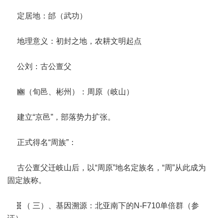
定居地：邰（武功）
地理意义：初封之地，农耕文明起点
公刘：古公亶父
豳（旬邑、彬州）：周原（岐山）
建立“京邑”，部落势力扩张。
正式得名“周族”：
古公亶父迁岐山后，以“周原”地名定族名，“周”从此成为
固定族称。
🧬（ 三）、基因溯源：北亚南下的N-F710单倍群（参