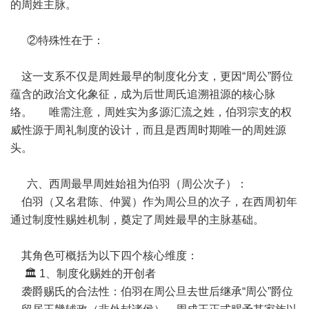
的周姓主脉。
②特殊性在于：
这一支系不仅是周姓最早的制度化分支，更因“周公”爵位
蕴含的政治文化象征，成为后世周氏追溯祖源的核心脉
络。 唯需注意，周姓实为多源汇流之姓，伯羽宗支的权
威性源于周礼制度的设计，而且是西周时期唯一的周姓源
头。
六、西周最早周姓始祖为伯羽（周公次子）：
伯羽（又名君陈、仲翼）作为周公旦的次子，在西周初年
通过制度性赐姓机制，奠定了周姓最早的主脉基础。
其角色可概括为以下四个核心维度：
🏛️ 1、制度化赐姓的开创者
袭爵赐氏的合法性：伯羽在周公旦去世后继承“周公”爵位