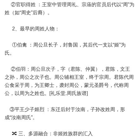
②官职得姓 ：王室中管理周礼、宗庙的官员后代以“周”为
姓（如“周史”后裔）。
2、最早的周姓人物：
①伯禽 ：周公旦长子，封鲁国，其后代一支以“姬”为
氏。
②伯羽：周公旦次子，字（君陈、仲翼），君陈，文王
之孙，周公之次子也。周公辅相王室，终于宗周。君陈代周
公食采于周，为王卿士，袭封周公，蒙元圣爵号，代称周
公，以周为之姓也。[礼乐堂.周氏族谱]
③平王少子姬烈 ：东迁后封于汝南，子孙改姓周，形
成“汝南周氏”。
🔀 三、多源融合：非姬姓族群的汇入