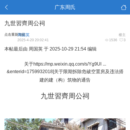
广东周氏
九世習齊周公祠
点击重新加载
周国英
楼主
2025-4-20 20:02:41
1536
3
本帖最后由 周国英 于 2025-10-29 21:54 编辑
关于
https://mp.weixin.qq.com/s/Yg9Ul ...
&enterid=1759932018
]
关于限期拆除危破空置房及违法搭
建的建（构）筑物的通告
九世習齊周公祠