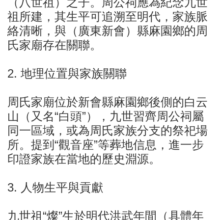
（八世祖）之子。周公祠應為紀念九世
祖所建，其生平可追溯至明代，家族脈
絡清晰，與（廣東新會）縣麻園鄉的周
氏家廟存在關聯。
2. 地理位置與家族關聯
周氏家廟位於新會縣麻園鄉後側的白云
山（又名“白頭”），九世習齊周公祠屬
同一區域，或為周氏家族分支的祭祀場
所。提到“觀音座”等葬地信息，進一步
印證家族在當地的歷史淵源。
3. 人物生平與貢獻
九世祖“燦”生於明代洪武年間（具體年