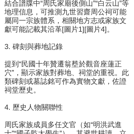
結合譜牒中“周氏家廟後側山”“白云山”等
地理信息，可推測九世習
齋
周公祠可能
屬同一宗族體系，相關地方志或家族文
獻可能記載其沿革[圖片1][圖片4]。
3. 碑刻與葬地記錄
提到“民國十年贊遷翁塟於觀音座蓮正
穴”，顯示家族對葬地、祠堂的重視。此
類碑刻或墓誌銘可作為實物文獻，佐證
祠堂歷史。
4. 歷史人物關聯性
周氏家族成員多任文官（如“明洪武進
士”“國子監太學生”），其避世耕讀、立