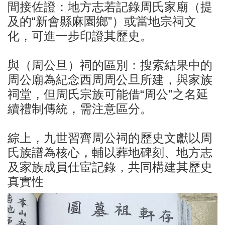
間接佐證：地方志若記錄周氏家廟（提
及的“新會縣麻園鄉”）或當地宗祠文
化，可進一步印證其歷史。
與（周公旦）祠的區別：搜索結果中的
周公廟為紀念西周周公旦所建，與家族
祠堂，但周氏宗族可能借“周公”之名延
續禮制傳統，需注意區分。
綜上，九世習齊周公祠的歷史文獻以周
氏族譜為核心，輔以葬地碑刻、地方志
及家族成員仕宦記錄，共同構建其歷史
真實性