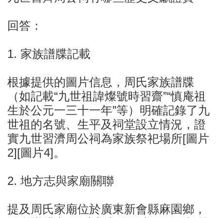
回答：
1. 家族譜牒記載
根據提供的圖片信息，周氏家族譜牒
（如記載“九世祖諱燦號時習齋”“慎庵祖
生於公元一三十一年”等）明確記錄了九
世祖的名號、生平及祠堂設立情況，證
實九世習濟周公祠為家族祭祀場所[圖片
2][圖片4]。
2. 地方志與家廟關聯
提及周氏家廟位於廣東新會縣麻園鄉，