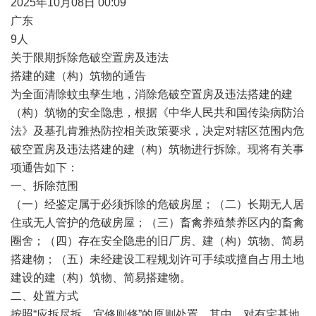
2025年10月08日 00:09
广东
9人
关于限期拆除危破空置房及违法
搭建的建（构）筑物的通告
为全面清除蚊虫孳生地，消除危破空置房及违法搭建的建
（构）筑物的安全隐患，根据《中华人民共和国传染病防治
法》及基孔肯雅热防控相关政策要求，决定对辖区范围内危
破空置房及违法搭建的建（构）筑物进行拆除。现将有关事
项通告如下：
一、拆除范围
（一）经鉴定属于必须拆除的危破房屋；（二）长期无人居
住或无人管护的危破房屋；（三）畜禽养殖禁养区内的畜禽
圈舍；（四）存在安全隐患的旧厂房、建（构）筑物、简易
搭建物；（五）未经建设工程规划许可手续或擅自占用土地
建设的建（构）筑物、简易搭建物。
二、处置方式
按照“应拆尽拆、宜修则修”的原则处置。其中，对有宅基地