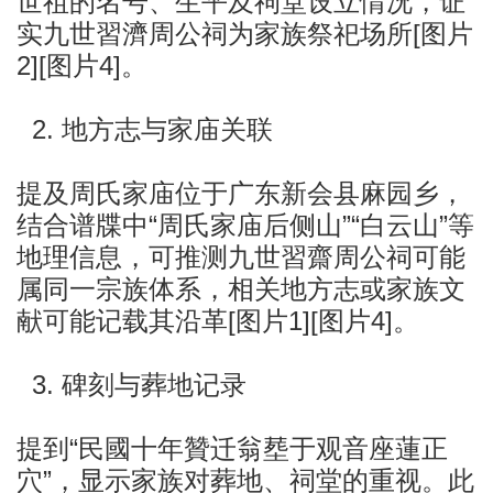
世祖的名号、生平及祠堂设立情况，证
实九世習濟周公祠为家族祭祀场所[图片
2][图片4]。
2. 地方志与家庙关联
提及周氏家庙位于广东新会县麻园乡，
结合谱牒中“周氏家庙后侧山”“白云山”等
地理信息，可推测九世習
齋
周公祠可能
属同一宗族体系，相关地方志或家族文
献可能记载其沿革[图片1][图片4]。
3. 碑刻与葬地记录
提到“民國十年贊迁翁塟于观音座蓮正
穴”，显示家族对葬地、祠堂的重视。此