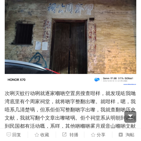
次咧灭蚊行动咧就逐家嗰啲空置房搜查咁样，就发现咗我哋
湾底里有个周家祠堂，就将啲字整翻出嚟。就咁样，嗯，我
唔系几清楚㖞，但系佢佢写整翻啲字出嚟，我就查翻啲历史
文献，我就写翻个文章出嚟啫㖞。佢个祠堂系从明朝到诶到
到民国都有活动嘅，系咩，其他啲嗰啲雾月观音山嗰啲文献
咧，我就攞咗出嚟，我就写翻文章写上嚟啫㖞。其他嗰啲村
回复
收藏
转播
分享
淘帖