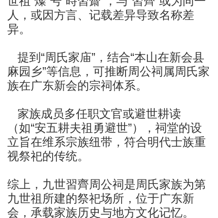
世祖“燦”号“時習齋”，与“習齊”或为同一
人，或因方言、记载差异导致名称差
异。
提到“周氏家庙”，结合“本山在新会县
麻园乡”等信息，可推断周公祠属周氏家
族在广东新会的宗祠体系。
家族成员多任职文官或避世耕读
（如“安五耕夫祖勇避世”），祠堂的设
立旨在维系宗族纽带，符合明代士族重
视祭祀的传统。
综上，九世習齊周公祠是周氏家族为第
九世祖所建的祭祀场所，位于广东新
会，承载家族历史与地方文化记忆。