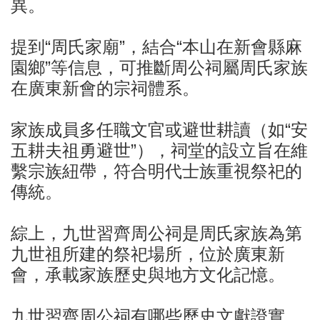
異。
提到“周氏家廟”，結合“本山在新會縣麻
園鄉”等信息，可推斷周公祠屬周氏家族
在廣東新會的宗祠體系。
家族成員多任職文官或避世耕讀（如“安
五耕夫祖勇避世”），祠堂的設立旨在維
繫宗族紐帶，符合明代士族重視祭祀的
傳統。
綜上，九世習齊周公祠是周氏家族為第
九世祖所建的祭祀場所，位於廣東新
會，承載家族歷史與地方文化記憶。
九世習齊周公祠有哪些歷史文獻證實