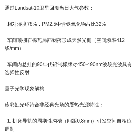
通过Landsat-10卫星回溯当日大气参数：
相对湿度78%，PM2.5中含铁氧化物占比32%
车间顶棚石棉瓦局部剥落形成天然光栅（空间频率412
线/mm）
车间内悬挂的90年代铝制标牌对450-490nm波段光波具有
选择性反射
量子光学现象解构
该彩虹光环符合非经典光场的赝热光源特性：
1. 机床导轨的周期性沟槽（间距0.8mm）引发空间自相位
调制