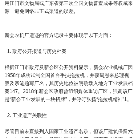
用江门市文物局或广东省第三次全国文物普查成果等权威来
源，避免网络非正式渠道的误差。
新会农机厂遗迹的官方记录主要体现于以下方面：
1. 政府公开报道与历史档案
根据江门市政府及新会区公开资料显示，新会农业机械厂因
1958年成功试制全国首台手扶拖拉机，并获周恩来总理视
察及亲笔题写厂名，其历史地位被明确载入地方工业发展档
案147。2018年新会区政府曾组织媒体重访厂区，强调该厂
是“新会工业发展的一块招牌”，并呼吁弘扬“拖拉机精神”1。
2. 工业遗产关联性
尽管目前未直接列入国家工业遗产名录，但该厂建筑保留六