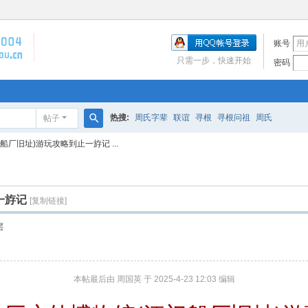
账号
只需一步，快速开始
密码
热搜:
周氏字辈
联谊
寻根
寻根问祖
周氏
帖子
搜
厂旧址)游玩攻略到止一斿记 ...
索
一斿记
[复制链接]
层
本帖最后由 周国英 于 2025-4-23 12:03 编辑