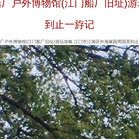
厂户外博物馆(江门船厂旧址)
到止一斿记
厂户外博物馆(江门船厂旧址)游玩攻略 江门市江海区外海麻园周国英到