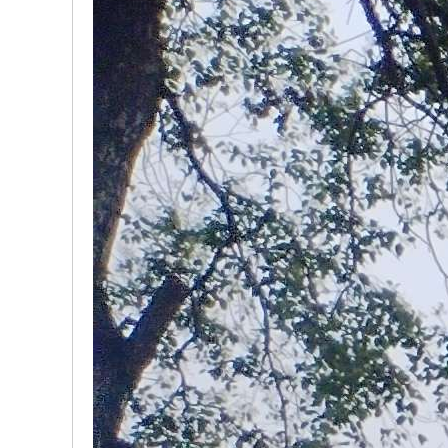
、
振
兴
、
和
谐
！