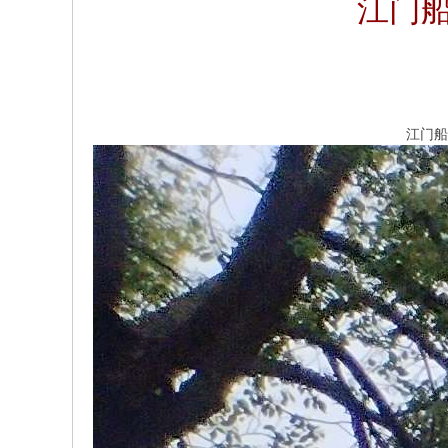
江门船
w.
ch
in
az
江门船
ho
u.
cn
宗
旨
：
友
谊
、
团
结