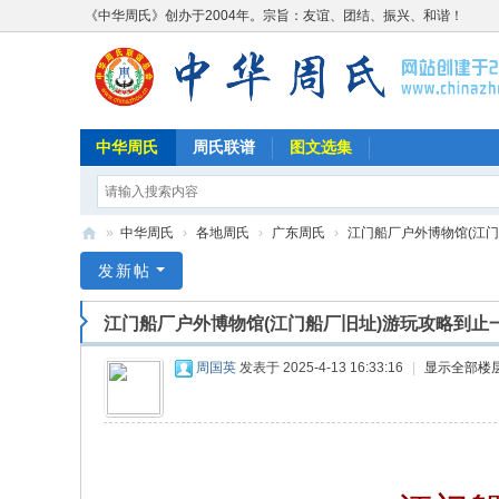
《中华周氏》创办于2004年。宗旨：友谊、团结、振兴、和谐！
中华周氏
周氏联谱
图文选集
»
中华周氏
›
各地周氏
›
广东周氏
›
江门船厂户外博物馆(江门船
《
发新帖
中
江门船厂户外博物馆(江门船厂旧址)游玩攻略到止
华
周
周国英
发表于 2025-4-13 16:33:16
|
显示全部楼
氏
》
w
w