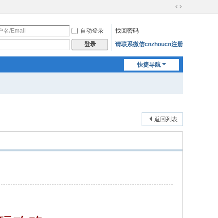
切
换
自动登录
找回密码
到
宽
请联系微信cnzhoucn注册
登录
版
快捷导航
返回列表