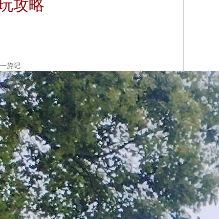
游玩攻略
止一斿记