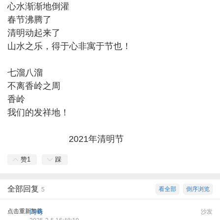
心水渐渐地倒灌
春节沸腾了
清明动起来了
山水之乐，得于心非寓于节也！
七溜八溜
不离香岭之周
香岭
我们的发祥地！
2021年清明节
赞
1
踩
全部回复
看全部
倒序浏览
5
点击重新加载
周奇
沙发