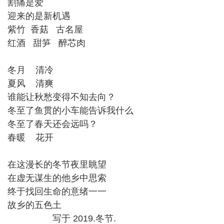
割痛是爱
迎来的是新机遇
紫竹 香菇 古名屋
红酒 甜笋 醉芯肉
冬月 清冷
夏风 清爽
谁能让秋愁变得不知去向？
冬至了鱼贯的小车能告诉我什么
冬至了春天还会远吗？
春暖 花开
在这漫长的冬节夜里眺望
在虚无谋生的他乡中思索
终于找回生命的意绪一一
故乡的五色土
写于 2019.冬节.