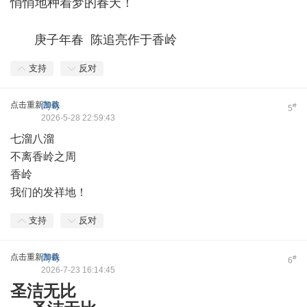
悄悄地种着梦的春天！
庚子年春 陈追亮作于香岭
支持
反对
点击重新加载
周奇
#
5
2026-5-28 22:59:43
七溜八溜
不离香岭之周
香岭
我们的发祥地！
支持
反对
点击重新加载
周奇
#
6
2026-7-23 16:14:45
圣洁无比