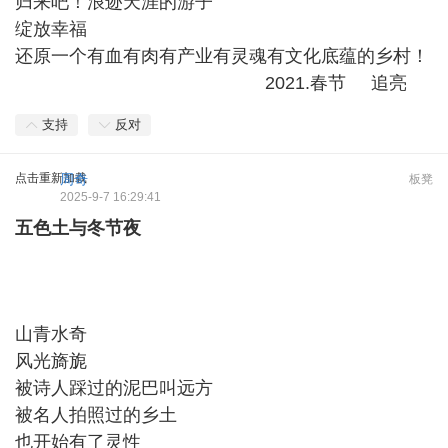
归来吧！浪迹天涯的游子
绽放幸福
还原一个有血有肉有产业有灵魂有文化底蕴的乡村！
2021.春节 追亮
支持
反对
点击重新加载
周奇
板凳
2025-9-7 16:29:41
五色土与冬节夜
山青水奇
风光旖旎
被诗人踩过的泥巴叫远方
被名人拍照过的乡土
也开始有了灵性