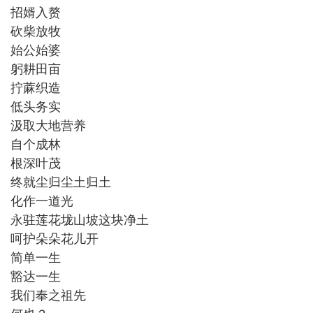
招婿入赘
砍柴放牧
始公始婆
躬耕田亩
拧蔴织造
低头务实
汲取大地营养
自个成林
根深叶茂
终就尘归尘土归土
化作一道光
永驻莲花垅山坡这块净土
呵护朵朵花儿开
简单一生
豁达一生
我们奉之祖先