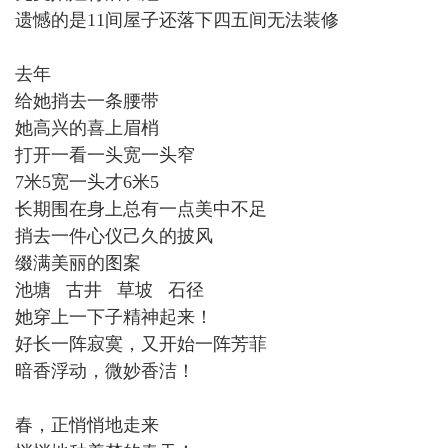
遗憾的是11间屋子还落下四五间无法装修
去年
给她捎去一条腰带
她高兴的喜上眉梢
打开一看一头宽一头窄
7米5宽一头才6米5
长期围在身上总有一点美中不足
捎去一件心仪己久的披风
缀满美丽的图案
池塘 古井 草坡 石径
她穿上一下子精神起来！
好长一阵寂寞，又开始一阵芳菲
暗香浮动，微妙香洁！
春，正悄悄地走来