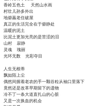
香岭五色土 天然山水画
村壮儿孙多外出
地僻羸老住破屋
真正的生活完全在于僻静处
温暖的泥土
比泥土更加光亮的是苦涩的泪
山村 寂静
灵魂 瑰丽
光环无数 光彩夺目
人生无根蒂
飘如陌上尘
偶然间握着老农的手一颗谷粒从袖口里落下
竟然还是改革早期留下的遗物
冷不丁一条大道直扎山的心脏
又是一次换血的机会