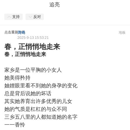
追亮
支持
反对
点击重新加载
周奇
地板
2025-9-13 15:53:21
春，正悄悄地走来
春，正悄悄地走来
家乡是一位平胸的小女人
她美得矜持
妯娌眼里看不到她的身孕的变化
总是背后说她的坏话
其实她养育出许多优秀的儿女
她的气质是杠杠的与众不同
三乡五八里的人都知道她的名字
一一香怜