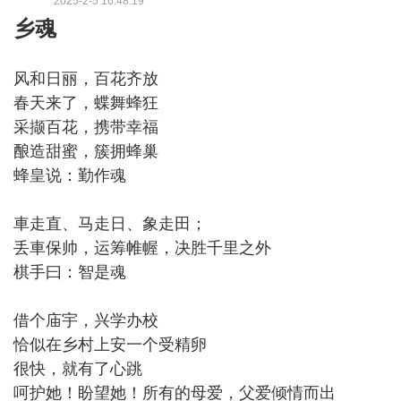
2025-2-5 16:48:19
乡魂
风和日丽，百花齐放
春天来了，蝶舞蜂狂
采撷百花，携带幸福
酿造甜蜜，簇拥蜂巢
蜂皇说：勤作魂
車走直、马走日、象走田；
丢車保帅，运筹帷幄，决胜千里之外
棋手曰：智是魂
借个庙宇，兴学办校
恰似在乡村上安一个受精卵
很快，就有了心跳
呵护她！盼望她！所有的母爱，父爱倾情而出