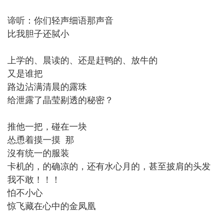
谛听：你们轻声细语那声音
比我胆子还脦小
上学的、晨读的、还是赶鸭的、放牛的
又是谁把
路边沾满清晨的露珠
给泄露了晶莹剔透的秘密？
推他一把，碰在一块
怂恿着摸一摸 那
沒有统一的服装
卡机的，的确凉的，还有水心月的，甚至披肩的头发
我不敢！！！
怕不小心
惊飞藏在心中的金凤凰