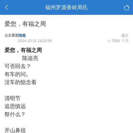
福州罗源香岭周氏
爱您，有福之周
点击重新加载
周奇
楼主
2024-10-31 18:29:56
7550
5
爱您，有福之周
陈追亮
可否回去？
有车的问。
没车的惦念着
清明节
追思慎远
祭什么？
开山鼻祖