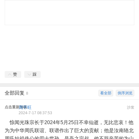
赞
踩
全部回复
看全部
倒序浏览
8
点击重新加载
周平旺
沙发
2024-7-17 08:37:53
惊闻光珠宗长于2024年5月25日不幸仙逝，无比悲哀！他
为为中华周氏联谊、联谱作出了巨大的贡献；他是汝南辂北
周氏始祖侁公的四十世孙，是吾之宗叔，他不辞辛苦的为山