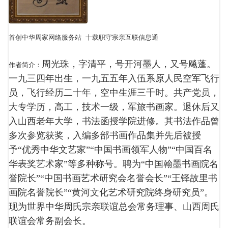
首创中华周家网络服务站 十载职守宗亲互联信息通
周光珠，字清平，号开河墨人，又号飚蓬。
作者简介：
一九三四年出生，一九五五年入伍系原人民空军飞行
员，飞行经历二十年，空中生涯三千时。共产党员，
大专学历，高工，技术一级，军旅书画家。
退休后又
入山西老年大学，书法函授学院进修。其书法作品曾
多次参览获奖，入编多部书画作品集并先后被授
予“优秀中华文艺家”“中国书画领军人物”“中国百名
华表奖艺术家”等多种称号。聘为“中国翰墨书画院名
誉院长”“中国书画艺术研究会名誉会长”“王铎故里书
画院名誉院长”“黄河文化艺术研究院终身研究员”。
现为
世界中华周氏宗亲联谊总会常务理事、山西周氏
联谊会常务副会长。