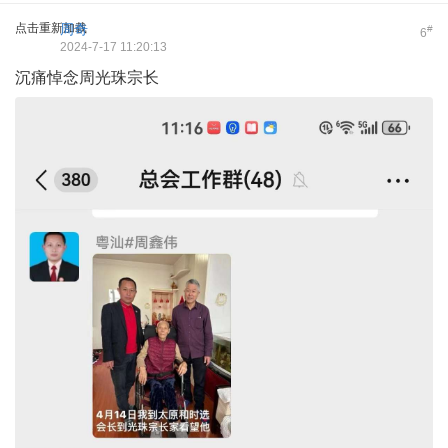
点击重新加载
周奇
#
6
2024-7-17 11:20:13
沉痛悼念周光珠宗长