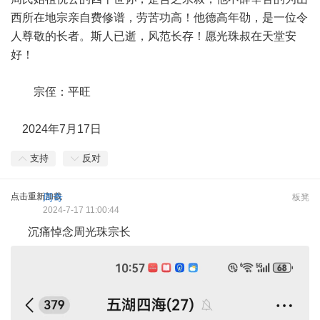
西所在地宗亲自费修谱，劳苦功高！他德高年劭，是一位令
人尊敬的长者。斯人已逝，风范长存！愿光珠叔在天堂安
好！
宗侄：平旺
2024年7月17日
支持
反对
点击重新加载
周奇
板凳
2024-7-17 11:00:44
沉痛悼念周光珠宗长