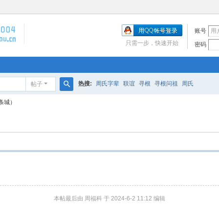
账号
只需一步，快速开始
密码
热搜:
周氏字辈
联谊
寻根
寻根问祖
周氏
帖子
搜
条城）
索
本帖最后由 周福科 于 2024-6-2 11:12 编辑