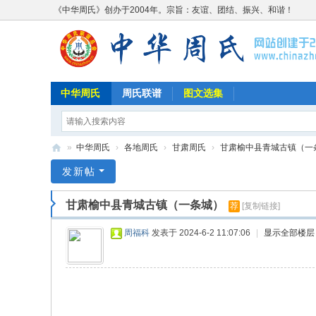
《中华周氏》创办于2004年。宗旨：友谊、团结、振兴、和谐！
中华周氏
周氏联谱
图文选集
»
中华周氏
›
各地周氏
›
甘肃周氏
›
甘肃榆中县青城古镇（一
《
发新帖
中
甘肃榆中县青城古镇（一条城）
荐
[复制链接]
华
周
周福科
发表于 2024-6-2 11:07:06
|
显示全部楼层
氏
》
w
w