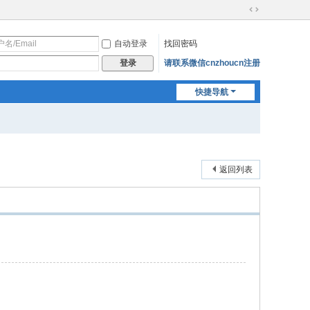
切
换
自动登录
找回密码
到
宽
请联系微信cnzhoucn注册
登录
版
快捷导航
返回列表