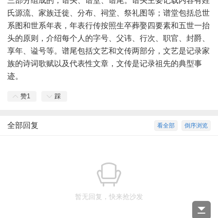
三部分组成的，谱头、谱堂、谱尾。谱头主要记载内容有姓
氏源流、家族迁徙、分布、祠堂、祭礼图等；谱堂包括总世
系图和世系年表，年表行传按照生卒葬娶四要素和五世一抬
头的原则，介绍每个人的字号、父讳、行次、职官、封爵、
享年、谥号等。谱尾包括文艺和文传两部分，文艺是记录家
族的诗词歌赋以及代表性文章，文传是记录祖先的典型事
迹。
赞
1
踩
全部回复
看全部
倒序浏览
暂无回复，快来抢沙发