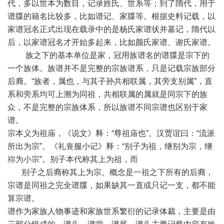
代，多以世本为数目，记录姓氏、世系等；到了隋代，用于
谱牒的籍名比较多，比如谱记、家牒等。根据史料记载，以
家谱冠名正式出现在载录中的是杨氏家谱状并墓记，隋代以
后，以家谱冠名才开始多起来，比如颜氏家谱、谢氏家谱。
族之下的基本单位是家，冠用族谱名的谱牒是宗下的
一个族体。族谱并不是完整的宗族谱系，只是记载宗族部分
后裔。“族者，属也，与其子孙共相联属，其旁支别属”，直
系和旁系均可上溯为同祖，共相联属的属就是同宗下的族
众，不是完整的宗族体系，所以族谱不同宗谱也区别于家
谱。
宗本义为祖庙，《说文》释：“尊祖庙也”。汉贾谊曰：“流派
所出为宗”。《礼丧服小记》释：“别子为祖，继别为宗，继
祢为小宗”。别子本代称其上为祖，而
别子之后裔称其上为宗。概念是一祖之下所有的后裔，
宗谱是同祖之完全谱牒，如果缺其一直或只记一支，都不能
算宗谱。
谱作为家族人物事迹和家族世系繁衍的记录体裁，主要是由