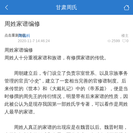
甘肃周氏
周姓家谱编修
点击重新加载
周福科
楼主
2020-11-7 14:46:24
2599
0
周姓家谱编修
周姓人十分重视家谱和族谱，有修撰家谱的传统。
周朝建立后，专门设立了负责宗室世系、以及宗族事务
管理的官员“小史”，建立了一套相当完善的官修谱制度。后
来传世的《世本》和《大戴礼记》中的《帝系篇》，便是当
时修撰的周先王的传衍情况，明显带有后来家谱的性质，因
此被公认为是现存我国第一部姓氏学专著，可以看作是周姓
人最早的家谱。
周姓人真正的家谱的出现应是在魏晋以后。魏晋时期，