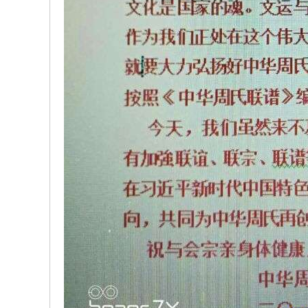
、
振
兴
、
和
谐
！