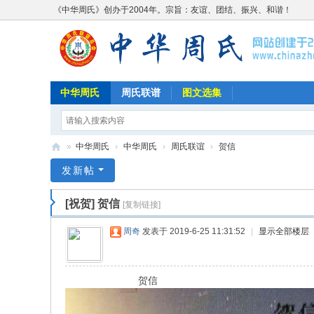
《中华周氏》创办于2004年。宗旨：友谊、团结、振兴、和谐！
中华周氏
周氏联谱
图文选集
»
中华周氏
›
中华周氏
›
周氏联谊
›
贺信
《
发新帖
中
[祝贺]
贺信
[复制链接]
华
周
周奇
发表于 2019-6-25 11:31:52
|
显示全部楼层
氏
》
贺信
w
w