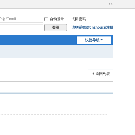
切
换
自动登录
找回密码
到
宽
请联系微信cnzhoucn注册
登录
版
快捷导航
返回列表