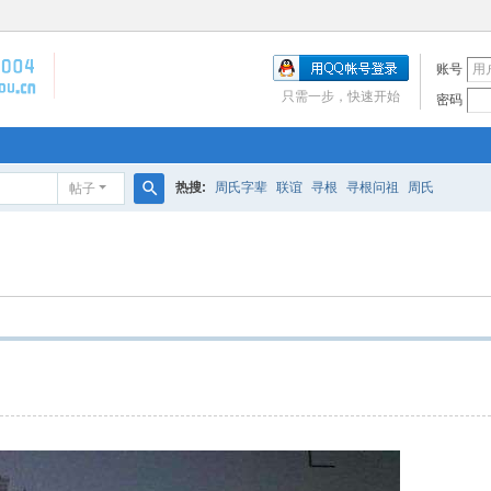
账号
只需一步，快速开始
密码
热搜:
周氏字辈
联谊
寻根
寻根问祖
周氏
帖子
搜
索