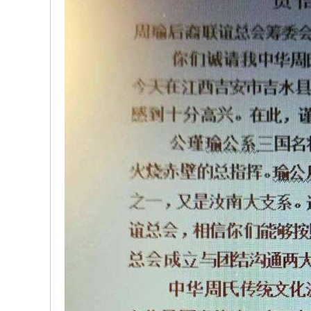
w.
ch
in
az
ho
u.
cn
宗
旨
：
友
谊
、
团
结