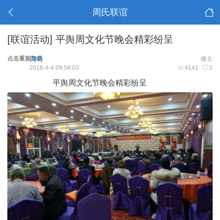
周氏联谊
[联谊活动]
平舆周文化节晚会精彩纷呈
点击重新加载
周奇
楼主
2018-4-4 09:58:03
4141
2
平舆周文化节晚会精彩纷呈