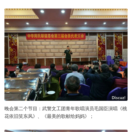
晚会第二个节目：武警文工团青年歌唱演员毛国臣演唱《桃
花依旧笑东风》、《最美的歌献给妈妈》；