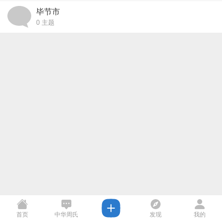
毕节市
0
主题
首页
中华周氏
发现
我的