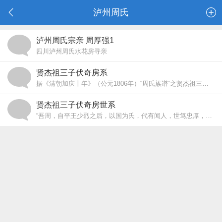
泸州周氏
泸州周氏宗亲 周厚强1
四川泸州周氏水花房寻亲
我是泸州周氏（湖南邵阳水花房）周后强，我房在湖南邵阳市岩口铺 镇 水花村世系：周诚--周玉喜--周仪--周湛- ...
贤杰祖三子伏奇房系
据《清朝加庆十年》（公元1806年）“周氏族谱”之贤杰祖三子伏奇房系记载，明朝时十一世仲高祖、十三世奉逸祖、十四世廷继祖入川；清朝康熙 ...
贤杰祖三子伏奇房世系
“吾周，自平王少烈之后，以国为氏，代有闻人，世笃忠厚，汉末都督公瑾，徙庐陵鸟东，沂滨公徒泥田，子孙蕃盛越世而”。 “惟我祖国瑾，功 ...