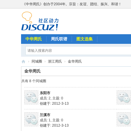
《中华周氏》创办于2004年。宗旨：友谊、团结、振兴、和谐！
中华周氏
周氏联谱
图文选集
›
同城圈
›
浙江周氏
›
金华周氏
《
金华周氏
中
共有 8 个同城圈
华
东阳市
周
成员: 2, 主题: 0
氏
创建于: 2012-3-13
》
兰溪市
成员: 1, 主题: 0
w
创建于: 2012-3-13
w