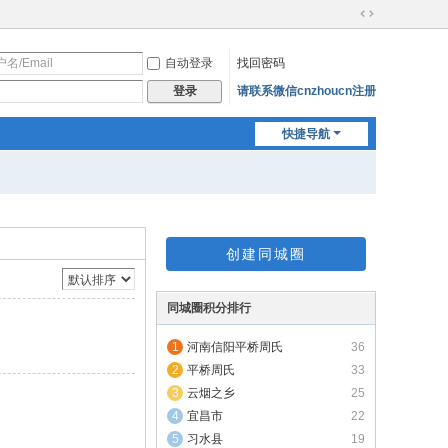
切
换
自动登录
找回密码
到
宽
请联系微信cnzhoucn注册
登录
版
快捷导航
创建同城圈
同城圈积分排行
河南信阳平桥周氏
36
平桥周氏
33
云烟之乡
25
宜昌市
22
习水县
19