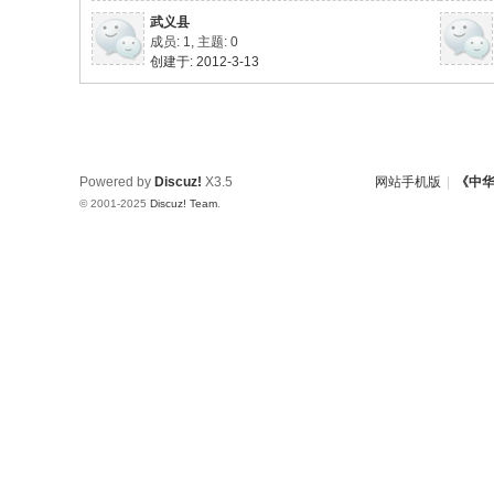
武义县
w.
成员: 1, 主题: 0
ch
创建于: 2012-3-13
in
az
ho
Powered by
Discuz!
X3.5
网站手机版
|
《中
u.
© 2001-2025
Discuz! Team
.
cn
宗
旨
：
友
谊
、
团
结