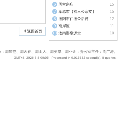
周室宗庙
15
孝感市【福三公宗支】
15
德阳市仁德公后裔
12
南岸区
11
返回首页
汝南郡泉源堂
10
 站长：周奇；副站长：周显艳、周孟春、周山人、周英华、周亚金；办公室主任：周广涛。
GMT+8, 2026-8-8 00:05
, Processed in 0.015332 second(s), 8 queries .