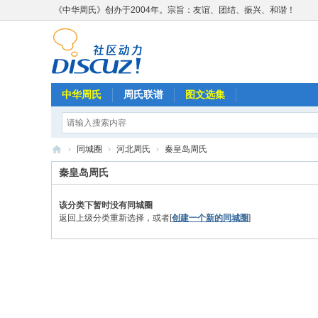
《中华周氏》创办于2004年。宗旨：友谊、团结、振兴、和谐！
中华周氏
周氏联谱
图文选集
›
同城圈
›
河北周氏
›
秦皇岛周氏
《
秦皇岛周氏
中
该分类下暂时没有同城圈
华
返回上级分类重新选择，或者[
创建一个新的同城圈
]
周
氏
》
w
w