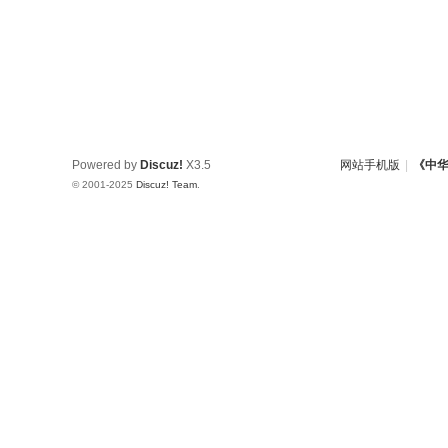
w.
ch
in
az
ho
Powered by
Discuz!
X3.5
网站手机版
|
《中
u.
© 2001-2025
Discuz! Team
.
cn
宗
旨
：
友
谊
、
团
结