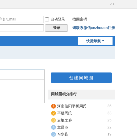
切
换
自动登录
找回密码
到
宽
请联系微信cnzhoucn注册
登录
版
快捷导航
创建同城圈
同城圈积分排行
河南信阳平桥周氏
36
平桥周氏
33
云烟之乡
25
宜昌市
22
习水县
19