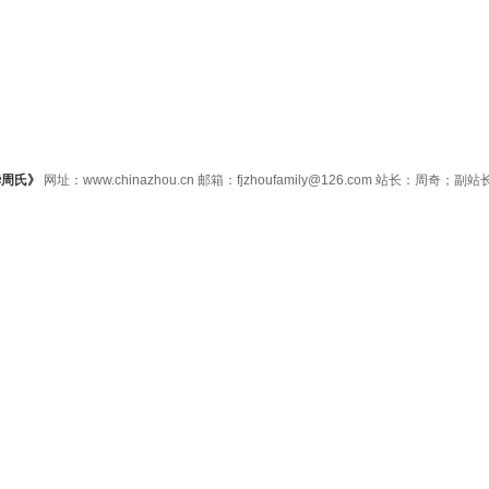
华周氏》
网址：www.chinazhou.cn 邮箱：fjzhoufamily@126.com