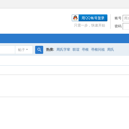
账号
只需一步，快速开始
密码
热搜:
周氏字辈
联谊
寻根
寻根问祖
周氏
帖子
搜
索