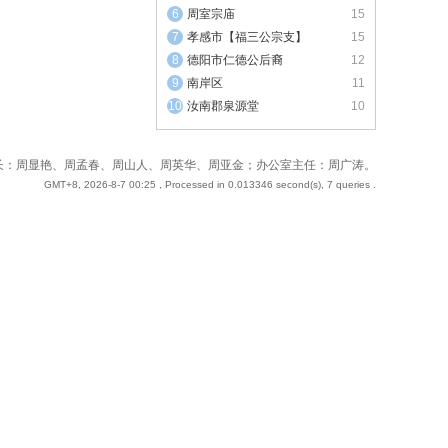
周室宗庙
15
孝感市【福三公宗支】
15
德阳市仁德公后裔
12
南岸区
11
汝南郡泉源堂
10
 站长：周奇；副站长：周显艳、周孟春、周山人、周英华、周亚金；办公室主任：周广涛。
GMT+8, 2026-8-7 00:25
, Processed in 0.013346 second(s), 7 queries .