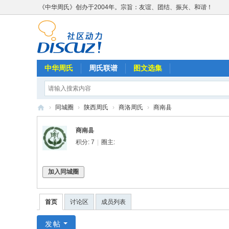
《中华周氏》创办于2004年。宗旨：友谊、团结、振兴、和谐！
中华周氏
周氏联谱
图文选集
›
同城圈
›
陕西周氏
›
商洛周氏
›
商南县
《
商南县
中
积分: 7
|
圈主:
华
周
加入同城圈
氏
》
首页
讨论区
成员列表
w
发帖
w