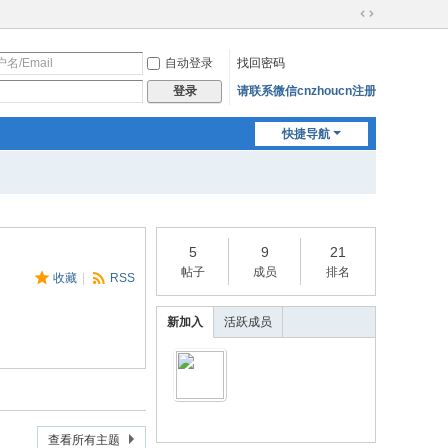
切
换
自动登录
找回密码
到
宽
请联系微信cnzhoucn注册
登录
版
快捷导航
5
9
21
帖子
成员
排名
收藏
|
RSS
新加入
活跃成员
查看所有主题