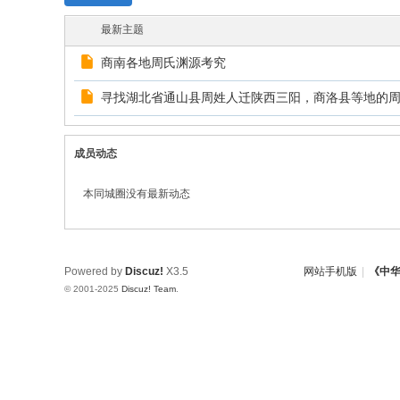
w.
最新主题
ch
商南各地周氏渊源考究
in
寻找湖北省通山县周姓人迁陕西三阳，商洛县等地的
az
ho
u.
成员动态
cn
本同城圈没有最新动态
宗
旨
：
Powered by
Discuz!
X3.5
网站手机版
|
《中
友
© 2001-2025
Discuz! Team
.
谊
、
团
结