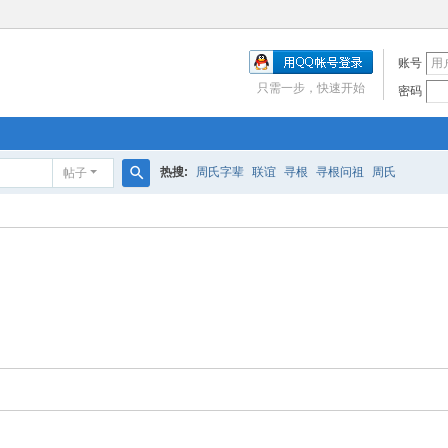
账号
只需一步，快速开始
密码
热搜:
周氏字辈
联谊
寻根
寻根问祖
周氏
帖子
搜
索