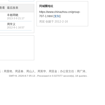
同城圈地址
/查看
最后发表
https://www.chinazhou.cn/group-
丰都周晓
707-1.html
[
复制
]
2013-3-9 21:17
周宸 创建于 2012-2-16
周学义
2012-8-1 16:57
 站长：周奇；副站长：周显艳、周孟春、周山人、周英华、周亚金；办公室主任：周广涛。
GMT+8, 2026-8-7 05:13
, Processed in 0.027077 second(s), 18 queries .