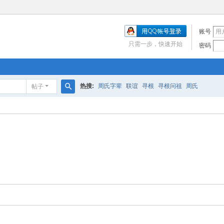
账号
只需一步，快速开始
密码
热搜:
周氏字辈
联谊
寻根
寻根问祖
周氏
帖子
搜
索