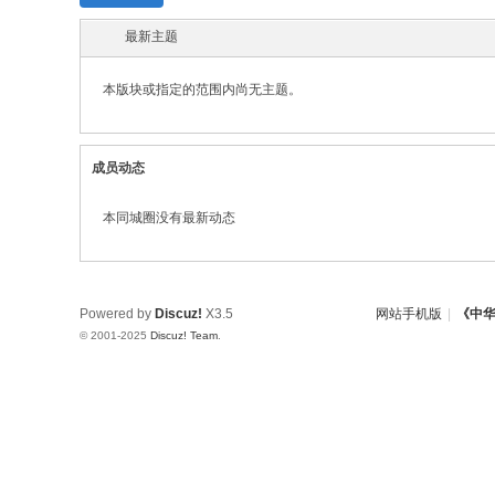
w.
最新主题
ch
in
本版块或指定的范围内尚无主题。
az
ho
成员动态
u.
cn
本同城圈没有最新动态
宗
旨
：
Powered by
Discuz!
X3.5
网站手机版
|
《中
© 2001-2025
Discuz! Team
.
友
谊
、
团
结