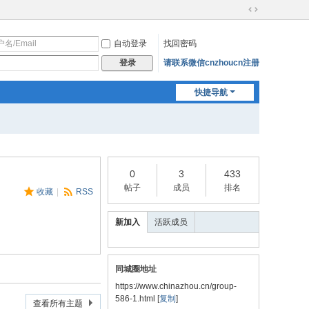
切
换
自动登录
找回密码
到
宽
请联系微信cnzhoucn注册
登录
版
快捷导航
0
3
433
帖子
成员
排名
收藏
|
RSS
新加入
活跃成员
同城圈地址
https://www.chinazhou.cn/group-
586-1.html
[
复制
]
查看所有主题