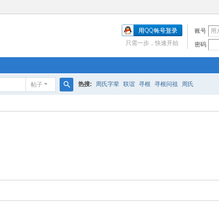
账号
只需一步，快速开始
密码
热搜:
周氏字辈
联谊
寻根
寻根问祖
周氏
帖子
搜
索