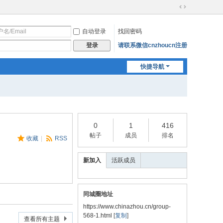
切
换
自动登录
找回密码
到
宽
请联系微信cnzhoucn注册
登录
版
快捷导航
0
1
416
帖子
成员
排名
收藏
|
RSS
新加入
活跃成员
同城圈地址
https://www.chinazhou.cn/group-
568-1.html
[
复制
]
查看所有主题