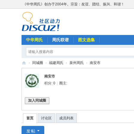
《中华周氏》创办于2004年。宗旨：友谊、团结、振兴、和谐！
中华周氏
周氏联谱
图文选集
›
同城圈
›
福建周氏
›
泉州周氏
›
南安市
《
南安市
中
积分: 0
|
圈主:
华
周
加入同城圈
氏
》
首页
讨论区
成员列表
w
发帖
w