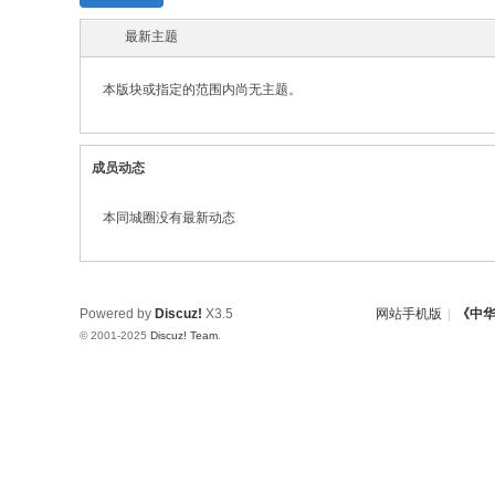
w.
最新主题
ch
in
本版块或指定的范围内尚无主题。
az
ho
成员动态
u.
cn
本同城圈没有最新动态
宗
旨
：
Powered by
Discuz!
X3.5
网站手机版
|
《中
© 2001-2025
Discuz! Team
.
友
谊
、
团
结