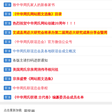
纪实
致中华周氏家人的新春家书
置顶
《中华周氏网站图文选集》目录
置顶
热烈祝贺中华周氏网站创建20周年！！！
置顶
文成县周必大研究会将承办第二届周必大研究成果分享会暨周
置顶
必大逝辰820周年纪念大会
《中华周氏联谊总会》官方微信公众号
置顶
中华周氏联谊总会及各地联谊会成立概况
置顶
各版主请扫码进群通知
置顶
美国周氏宗亲周润伟寻根问祖
置顶
宗亲盛赞《网站图文选集》
置顶
中华周氏联谊总会章程
置顶
《中华周氏联谱.古代卷》编纂委员会成员名单
置顶
点击重新加载
周世林