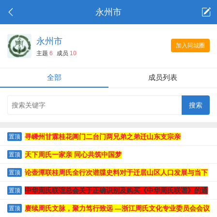
永州市
永州市
加入同城圈
主题
6
成员
10
全部
成员列表
寻嵊州甘霖桂花阊门二台门两兄弟之弟迁山东支宗亲
置顶
天下周氏一家亲 同心共筑中国梦
置顶
论壶潭联桂周氏全行次谱牒史料对于迁居山区人口发展与当下
置顶
人口下滑危机的独特文史价值
中华周氏联谊总会关于正确识别及购买《中华周氏联谱》的通
置顶
知
赓续周氏文脉，聚力笃行致远 —浙江周氏文化专业委员会会议
置顶