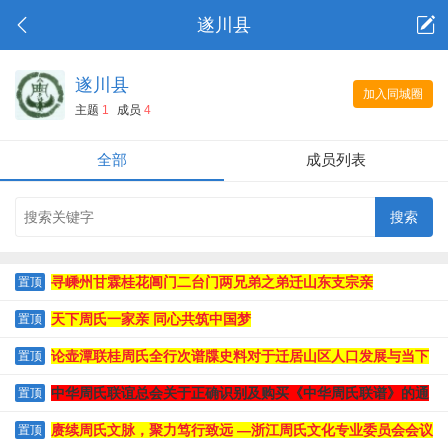
遂川县
遂川县
加入同城圈
主题
1
成员
4
全部
成员列表
寻嵊州甘霖桂花阊门二台门两兄弟之弟迁山东支宗亲
置顶
天下周氏一家亲 同心共筑中国梦
置顶
论壶潭联桂周氏全行次谱牒史料对于迁居山区人口发展与当下
置顶
人口下滑危机的独特文史价值
中华周氏联谊总会关于正确识别及购买《中华周氏联谱》的通
置顶
知
赓续周氏文脉，聚力笃行致远 —浙江周氏文化专业委员会会议
置顶