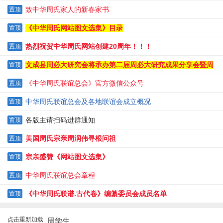
纪实
致中华周氏家人的新春家书
置顶
《中华周氏网站图文选集》目录
置顶
热烈祝贺中华周氏网站创建20周年！！！
置顶
文成县周必大研究会将承办第二届周必大研究成果分享会暨周
置顶
必大逝辰820周年纪念大会
《中华周氏联谊总会》官方微信公众号
置顶
中华周氏联谊总会及各地联谊会成立概况
置顶
各版主请扫码进群通知
置顶
美国周氏宗亲周润伟寻根问祖
置顶
宗亲盛赞《网站图文选集》
置顶
中华周氏联谊总会章程
置顶
《中华周氏联谱.古代卷》编纂委员会成员名单
置顶
点击重新加载
周学生