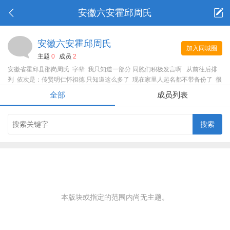
安徽六安霍邱周氏
安徽六安霍邱周氏
加入同城圈
主题
0
成员
2
安徽省霍邱县邵岗周氏 字辈 我只知道一部分 同胞们积极发言啊 从前往后排
列 依次是：传贤明仁怀祖德 只知道这么多了 现在家里人起名都不带备份了 很
多人都不清楚自己后两三辈的辈分............
全部
成员列表
本版块或指定的范围内尚无主题。