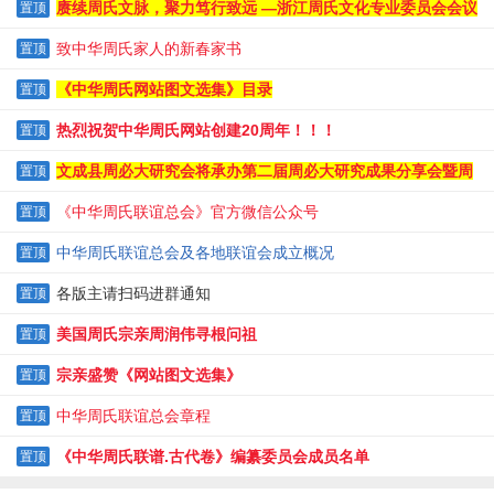
知
赓续周氏文脉，聚力笃行致远 —浙江周氏文化专业委员会会议
置顶
纪实
致中华周氏家人的新春家书
置顶
《中华周氏网站图文选集》目录
置顶
热烈祝贺中华周氏网站创建20周年！！！
置顶
文成县周必大研究会将承办第二届周必大研究成果分享会暨周
置顶
必大逝辰820周年纪念大会
《中华周氏联谊总会》官方微信公众号
置顶
中华周氏联谊总会及各地联谊会成立概况
置顶
各版主请扫码进群通知
置顶
美国周氏宗亲周润伟寻根问祖
置顶
宗亲盛赞《网站图文选集》
置顶
中华周氏联谊总会章程
置顶
《中华周氏联谱.古代卷》编纂委员会成员名单
置顶