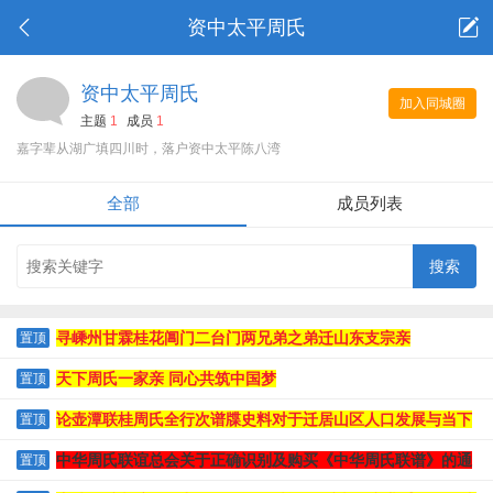
资中太平周氏
资中太平周氏
加入同城圈
主题
1
成员
1
嘉字辈从湖广填四川时，落户资中太平陈八湾
全部
成员列表
寻嵊州甘霖桂花阊门二台门两兄弟之弟迁山东支宗亲
置顶
天下周氏一家亲 同心共筑中国梦
置顶
论壶潭联桂周氏全行次谱牒史料对于迁居山区人口发展与当下
置顶
人口下滑危机的独特文史价值
中华周氏联谊总会关于正确识别及购买《中华周氏联谱》的通
置顶