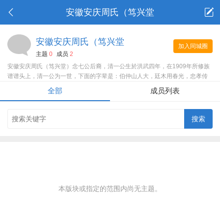
安徽安庆周氏（笃兴堂
安徽安庆周氏（笃兴堂
加入同城圈
主题
0
成员
2
安徽安庆周氏（笃兴堂）念七公后裔，清一公生於洪武四年，在1909年所修族
谱谱头上，清一公为一世，下面的字辈是：伯仲山人大，廷木用春光，忠孝传
家本，诗书启后贤，代师太极业，名儒世泽棉。谱头不在我手中，清一公之前
全部
成员列表
的字辈我没记住，等我回老家后看到再续在上。
本版块或指定的范围内尚无主题。