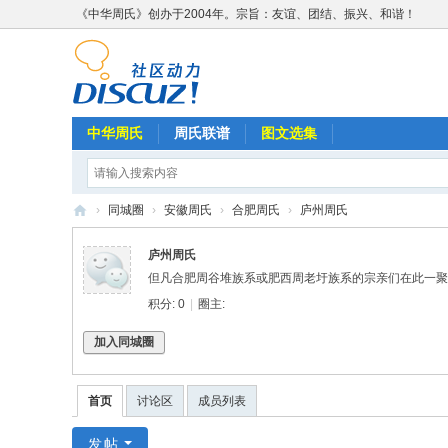
《中华周氏》创办于2004年。宗旨：友谊、团结、振兴、和谐！
中华周氏
周氏联谱
图文选集
›
同城圈
›
安徽周氏
›
合肥周氏
›
庐州周氏
《
庐州周氏
中
但凡合肥周谷堆族系或肥西周老圩族系的宗亲们在此一聚
华
积分: 0
|
圈主:
周
加入同城圈
氏
》
首页
讨论区
成员列表
w
w
发帖