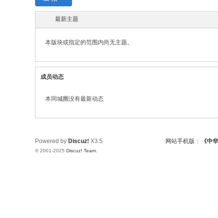
w.
最新主题
ch
in
本版块或指定的范围内尚无主题。
az
ho
成员动态
u.
cn
本同城圈没有最新动态
宗
旨
：
Powered by
Discuz!
X3.5
网站手机版
|
《中
© 2001-2025
Discuz! Team
.
友
谊
、
团
结