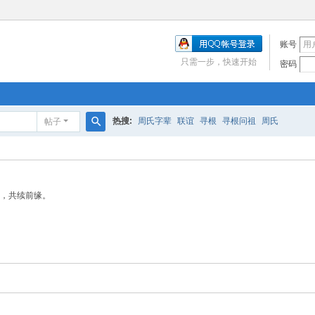
账号
只需一步，快速开始
密码
热搜:
周氏字辈
联谊
寻根
寻根问祖
周氏
帖子
搜
索
，共续前缘。