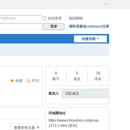
切
换
自动登录
找回密码
到
宽
请联系微信cnzhoucn注册
登录
版
快捷导航
0
3
76
帖子
成员
排名
收藏
|
RSS
新加入
活跃成员
同城圈地址
https://www.chinazhou.cn/group-
1272-1.html
[
复制
]
查看所有主题