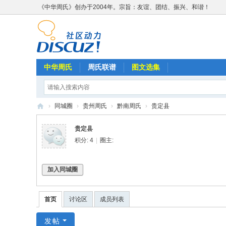
《中华周氏》创办于2004年。宗旨：友谊、团结、振兴、和谐！
中华周氏
周氏联谱
图文选集
›
同城圈
›
贵州周氏
›
黔南周氏
›
贵定县
《
贵定县
中
积分: 4
|
圈主:
华
周
加入同城圈
氏
》
首页
讨论区
成员列表
w
发帖
w