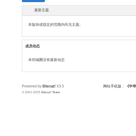
w.
最新主题
ch
in
本版块或指定的范围内尚无主题。
az
ho
成员动态
u.
cn
本同城圈没有最新动态
宗
旨
：
Powered by
Discuz!
X3.5
网站手机版
|
《中
© 2001-2025
Discuz! Team
.
友
谊
、
团
结