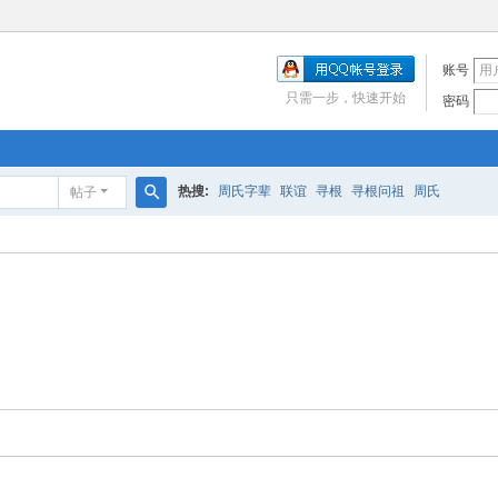
账号
只需一步，快速开始
密码
热搜:
周氏字辈
联谊
寻根
寻根问祖
周氏
帖子
搜
索