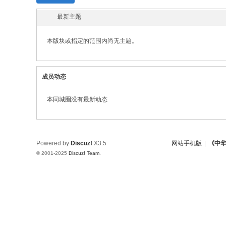
w.
最新主题
ch
in
本版块或指定的范围内尚无主题。
az
ho
成员动态
u.
cn
本同城圈没有最新动态
宗
旨
：
Powered by
Discuz!
X3.5
网站手机版
|
《中
© 2001-2025
Discuz! Team
.
友
谊
、
团
结