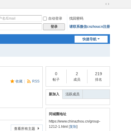
切
换
自动登录
找回密码
到
宽
请联系微信cnzhoucn注册
登录
版
快捷导航
0
2
219
帖子
成员
排名
收藏
|
RSS
新加入
活跃成员
同城圈地址
https://www.chinazhou.cn/group-
1212-1.html
[
复制
]
查看所有主题