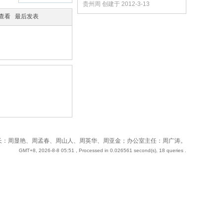
贵州周 创建于 2012-3-13
/查看
最后发表
 站长：周奇；副站长：周显艳、周孟春、周山人、周英华、周亚金；办公室主任：周广涛。
GMT+8, 2026-8-8 05:51
, Processed in 0.026561 second(s), 18 queries .