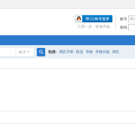
账号
只需一步，快速开始
密码
热搜:
周氏字辈
联谊
寻根
寻根问祖
周氏
帖子
搜
索