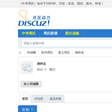
《中华周氏》创办于2004年。宗旨：友谊、团结、振兴、和谐！
中华周氏
周氏联谱
图文选集
›
同城圈
›
贵州周氏
›
遵义周氏
›
桐梓县
《
桐梓县
中
积分: 2
|
圈主:
华
周
加入同城圈
氏
》
首页
讨论区
成员列表
w
发帖
w