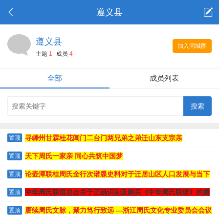
遵义县
遵义县
加入同城圈
主题
1
成员
4
全部
成员列表
寻嵊州甘霖桂花阊门二台门两兄弟之弟迁山东支宗亲
置顶
天下周氏一家亲 同心共筑中国梦
置顶
论壶潭联桂周氏全行次谱牒史料对于迁居山区人口发展与当下
置顶
人口下滑危机的独特文史价值
中华周氏联谊总会关于正确识别及购买《中华周氏联谱》的通
置顶
知
赓续周氏文脉，聚力笃行致远 —浙江周氏文化专业委员会会议
置顶