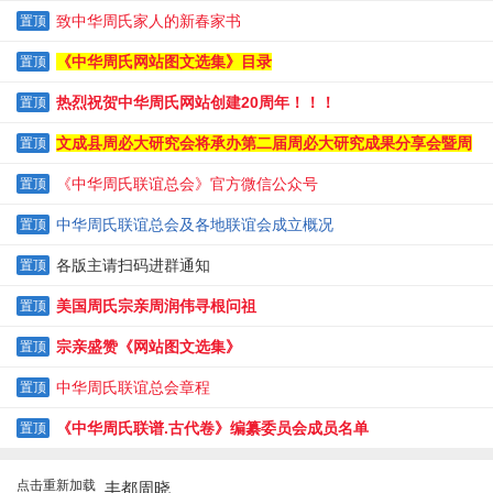
纪实
致中华周氏家人的新春家书
置顶
《中华周氏网站图文选集》目录
置顶
热烈祝贺中华周氏网站创建20周年！！！
置顶
文成县周必大研究会将承办第二届周必大研究成果分享会暨周
置顶
必大逝辰820周年纪念大会
《中华周氏联谊总会》官方微信公众号
置顶
中华周氏联谊总会及各地联谊会成立概况
置顶
各版主请扫码进群通知
置顶
美国周氏宗亲周润伟寻根问祖
置顶
宗亲盛赞《网站图文选集》
置顶
中华周氏联谊总会章程
置顶
《中华周氏联谱.古代卷》编纂委员会成员名单
置顶
点击重新加载
丰都周晓