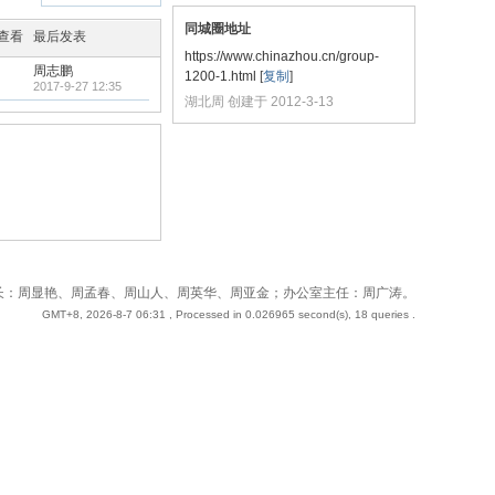
同城圈地址
/查看
最后发表
https://www.chinazhou.cn/group-
周志鹏
1200-1.html
[
复制
]
2017-9-27 12:35
湖北周 创建于 2012-3-13
 站长：周奇；副站长：周显艳、周孟春、周山人、周英华、周亚金；办公室主任：周广涛。
GMT+8, 2026-8-7 06:31
, Processed in 0.026965 second(s), 18 queries .