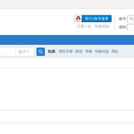
账号
只需一步，快速开始
密码
热搜:
周氏字辈
联谊
寻根
寻根问祖
周氏
帖子
搜
索