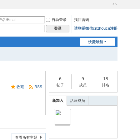
切
换
自动登录
找回密码
到
宽
请联系微信cnzhoucn注册
登录
版
快捷导航
6
9
18
帖子
成员
排名
收藏
|
RSS
新加入
活跃成员
查看所有主题