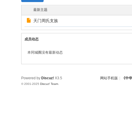
w.
最新主题
ch
天门周氏支族
in
az
成员动态
ho
u.
本同城圈没有最新动态
cn
宗
旨
Powered by
Discuz!
X3.5
网站手机版
|
《中
：
© 2001-2025
Discuz! Team
.
友
谊
、
团
结