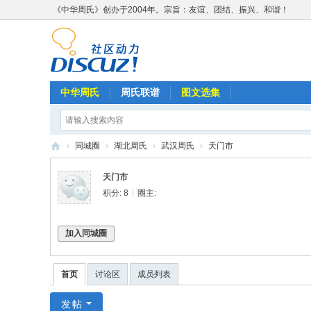
《中华周氏》创办于2004年。宗旨：友谊、团结、振兴、和谐！
中华周氏
周氏联谱
图文选集
›
同城圈
›
湖北周氏
›
武汉周氏
›
天门市
《
天门市
中
积分: 8
|
圈主:
华
周
加入同城圈
氏
》
首页
讨论区
成员列表
w
发帖
w